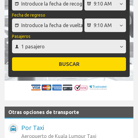
Fecha de regreso
Pasajeros
BUSCAR
Otras opciones de transporte
Por Taxi
local_taxi
Aeropuerto de Kuala Lumpur Taxi