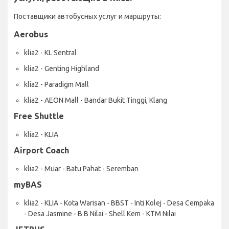
Поставщики автобусных услуг и маршруты:
Aerobus
klia2 - KL Sentral
klia2 - Genting Highland
klia2 - Paradigm Mall
klia2 - AEON Mall - Bandar Bukit Tinggi, Klang
Free Shuttle
klia2 - KLIA
Airport Coach
klia2 - Muar - Batu Pahat - Seremban
myBAS
klia2 - KLIA - Kota Warisan - BBST - Inti Kolej - Desa Cempaka
- Desa Jasmine - B B Nilai - Shell Kem - KTM Nilai