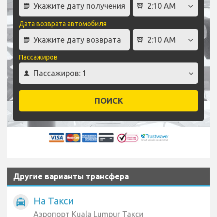
Дата возврата автомобиля
Пассажиров
ПОИСК
Другие варианты трансфера
На Такси
local_taxi
Аэропорт Kuala Lumpur Такси