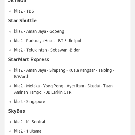
JETBUS
klia2 - TBS
Star Shuttle
klia2 - Aman Jaya - Gopeng
klia2 - Puduraya Hotel - BT 3 Jln Ipoh
klia2 - Teluk Intan - Setiawan -Bidor
StarMart Express
klia2 - Aman Jaya - Simpang - Kuala Kangsar - Taiping -
B'Worth
klia2 - Melaka - Yong Peng - Ayer Itam - Skudai - Tuan
Aminah Tampoi - JB Larkin CTR
klia2 - Singapore
SkyBus
klia2 - KL Sentral
klia2 - 1 Utama