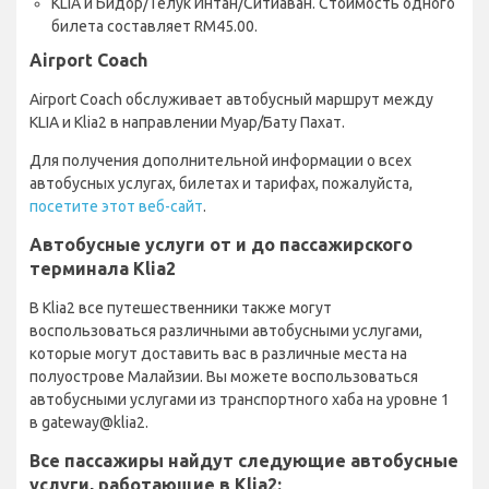
KLIA и Бидор/Телук Интан/Ситиаван. Стоимость одного
билета составляет RM45.00.
Airport Coach
Airport Coach обслуживает автобусный маршрут между
KLIA и Klia2 в направлении Муар/Бату Пахат.
Для получения дополнительной информации о всех
автобусных услугах, билетах и тарифах, пожалуйста,
посетите этот веб-сайт
.
Автобусные услуги от и до пассажирского
терминала Klia2
В Klia2 все путешественники также могут
воспользоваться различными автобусными услугами,
которые могут доставить вас в различные места на
полуострове Малайзии. Вы можете воспользоваться
автобусными услугами из транспортного хаба на уровне 1
в gateway@klia2.
Все пассажиры найдут следующие автобусные
услуги, работающие в Klia2: