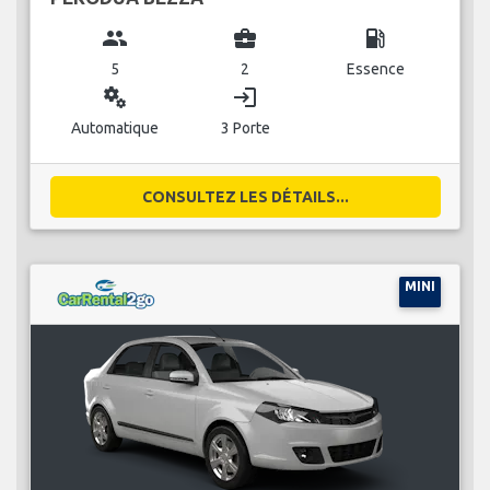
group
business_center
local_gas_station
5
2
Essence
miscellaneous_services
login
Automatique
3 Porte
CONSULTEZ LES DÉTAILS...
MINI