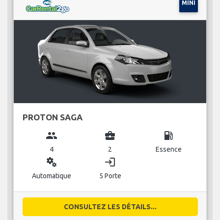
MINI
PROTON SAGA
group
business_center
local_gas_station
4
2
Essence
miscellaneous_services
login
Automatique
5 Porte
CONSULTEZ LES DÉTAILS...