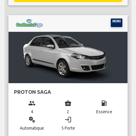
MINI
PROTON SAGA
group
business_center
local_gas_station
4
2
Essence
miscellaneous_services
login
Automatique
5 Porte