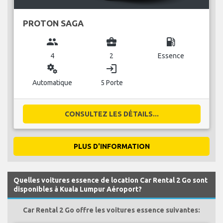
PROTON SAGA
group
business_center
local_gas_station
4
2
Essence
miscellaneous_services
login
Automatique
5 Porte
CONSULTEZ LES DÉTAILS...
PLUS D'INFORMATION
Quelles voitures essence de location Car Rental 2 Go sont
disponibles à Kuala Lumpur Aéroport?
Car Rental 2 Go offre les voitures essence suivantes: