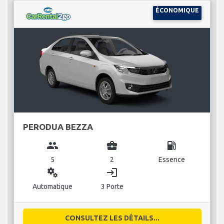
ÉCONOMIQUE
PERODUA BEZZA
group
business_center
local_gas_station
5
2
Essence
miscellaneous_services
login
Automatique
3 Porte
CONSULTEZ LES DÉTAILS...