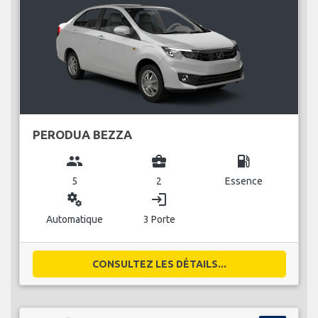
PERODUA BEZZA
group
business_center
local_gas_station
5
2
Essence
miscellaneous_services
login
Automatique
3 Porte
CONSULTEZ LES DÉTAILS...