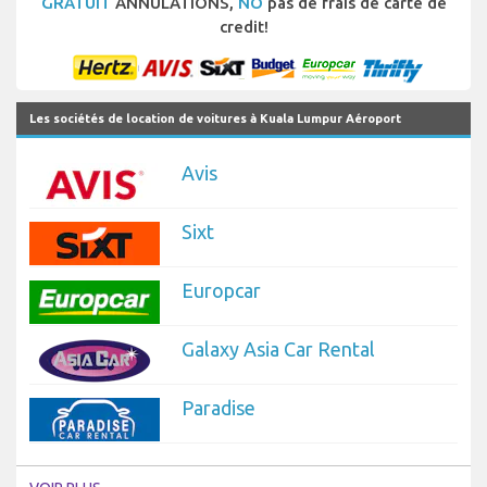
GRATUIT
ANNULATIONS,
NO
pas de frais de carte de
credit!
Les sociétés de location de voitures à Kuala Lumpur Aéroport
Avis
Sixt
Europcar
Galaxy Asia Car Rental
Paradise