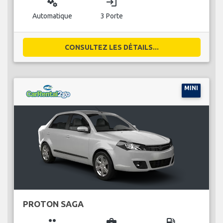
miscellaneous_services
login
Automatique
3 Porte
CONSULTEZ LES DÉTAILS...
MINI
PROTON SAGA
group
business_center
local_gas_station