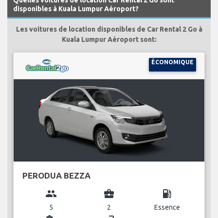
disponibles à Kuala Lumpur Aéroport?
Les voitures de location disponibles de Car Rental 2 Go à
Kuala Lumpur Aéroport sont:
ÉCONOMIQUE
PERODUA BEZZA
group
business_center
local_gas_station
5
2
Essence