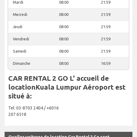
Mardi
08:00
21:59
Mecredi
08:00
21:59
Jeudi
08:00
21:59
Vendredi
08:00
21:59
Samedi
08:00
21:59
Dimanche
08:00
16:59
CAR RENTAL 2 GO L' accueil de
locationKuala Lumpur Aéroport est
situé à:
Tel: 03-8703 2404 / +6016
207 6518
Quelles voitures de location Car Rental 2 Go sont