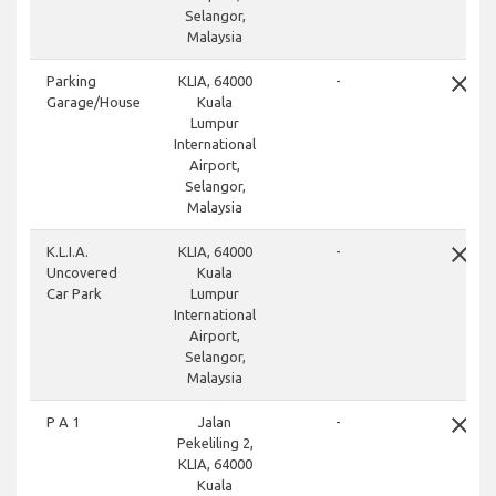
Selangor,
Malaysia
close
Parking
KLIA, 64000
-
Garage/House
Kuala
Lumpur
International
Airport,
Selangor,
Malaysia
close
K.L.I.A.
KLIA, 64000
-
Uncovered
Kuala
Car Park
Lumpur
International
Airport,
Selangor,
Malaysia
close
P A 1
Jalan
-
Pekeliling 2,
KLIA, 64000
Kuala