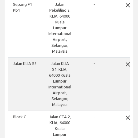
close
Sepang F1
Jalan
-
Pb1
Pekeliling 2,
KLIA, 64000
Kuala
Lumpur
International
Airport,
Selangor,
Malaysia
close
Jalan KLIA S3
Jalan KLIA
-
S1, KLIA,
64000 Kuala
Lumpur
International
Airport,
Selangor,
Malaysia
close
Block C
Jalan CTA 2,
-
KLIA, 64000
Kuala
Lumpur