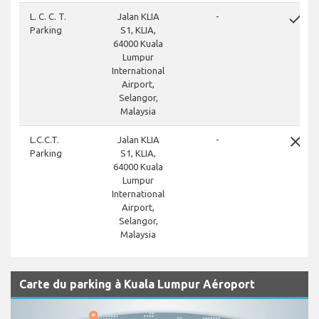
done
L. C. C. T.
Jalan KLIA
-
Parking
S1, KLIA,
64000 Kuala
Lumpur
International
Airport,
Selangor,
Malaysia
close
L.C.C.T.
Jalan KLIA
-
Parking
S1, KLIA,
64000 Kuala
Lumpur
International
Airport,
Selangor,
Malaysia
Carte du parking à Kuala Lumpur Aéroport