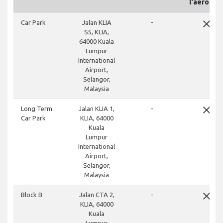
l'aéropor
close
Car Park
Jalan KLIA
-
S5, KLIA,
64000 Kuala
Lumpur
International
Airport,
Selangor,
Malaysia
close
Long Term
Jalan KLIA 1,
-
Car Park
KLIA, 64000
Kuala
Lumpur
International
Airport,
Selangor,
Malaysia
close
Block B
Jalan CTA 2,
-
KLIA, 64000
Kuala