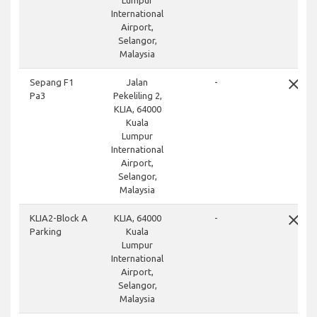
Lumpur
International
Airport,
Selangor,
Malaysia
close
Sepang F1
Jalan
-
Pa3
Pekeliling 2,
KLIA, 64000
Kuala
Lumpur
International
Airport,
Selangor,
Malaysia
close
KLIA2-Block A
KLIA, 64000
-
Parking
Kuala
Lumpur
International
Airport,
Selangor,
Malaysia