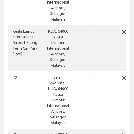
International
Airport,
Selangor,
Malaysia
close
Kuala Lumpur
KLIA, 64000
-
International
Kuala
Airport - Long
Lumpur
Term Car Park
International
(Ltcp)
Airport,
Selangor,
Malaysia
close
PX
Jalan
-
Pekeliling 2,
KLIA, 64000
Kuala
Lumpur
International
Airport,
Selangor,
Malaysia