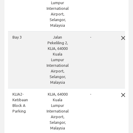
Lumpur
International
Airport,
Selangor,
Malaysia
close
Bay 3
Jalan
-
Pekeliling 2,
KLIA, 64000
Kuala
Lumpur
International
Airport,
Selangor,
Malaysia
close
KLIA2-
KLIA, 64000
-
Ketibaan
Kuala
Block A
Lumpur
Parking
International
Airport,
Selangor,
Malaysia