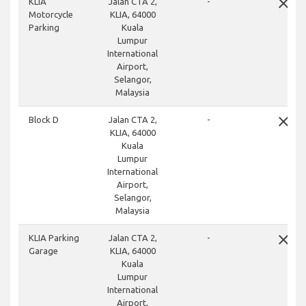
close
KLIA
Jalan CTA 2,
-
Motorcycle
KLIA, 64000
Parking
Kuala
Lumpur
International
Airport,
Selangor,
Malaysia
close
Block D
Jalan CTA 2,
-
KLIA, 64000
Kuala
Lumpur
International
Airport,
Selangor,
Malaysia
close
KLIA Parking
Jalan CTA 2,
-
Garage
KLIA, 64000
Kuala
Lumpur
International
Airport,