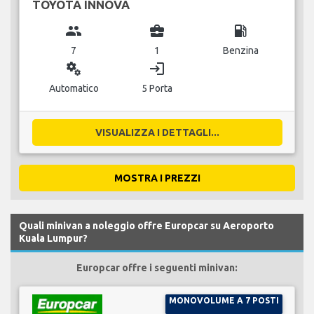
TOYOTA INNOVA
group
business_center
local_gas_station
7
1
Benzina
miscellaneous_services
login
Automatico
5 Porta
VISUALIZZA I DETTAGLI...
MOSTRA I PREZZI
Quali minivan a noleggio offre Europcar su Aeroporto
Kuala Lumpur?
Europcar offre i seguenti minivan:
MONOVOLUME A 7 POSTI