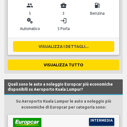
group
business_center
local_gas_station
5
3
Benzina
miscellaneous_services
login
Automatico
5 Porta
VISUALIZZA I DETTAGLI...
VISUALIZZA TUTTO
Quali sono le auto a noleggio Europcar più economiche
disponibili su Aeroporto Kuala Lumpur?
Su Aeroporto Kuala Lumpur le auto a noleggio più
economiche di Europcar per categoria sono:
INTERMEDIA