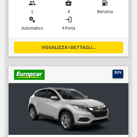
group
business_center
local_gas_station
5
4
Benzina
miscellaneous_services
login
Automatico
4 Porta
VISUALIZZA I DETTAGLI...
SUV