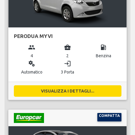
PERODUA MYVI
group
business_center
local_gas_station
4
2
Benzina
miscellaneous_services
login
Automatico
3 Porta
VISUALIZZA I DETTAGLI...
COMPATTA