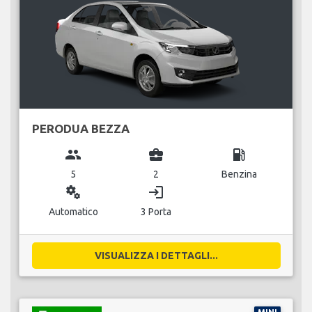
PERODUA BEZZA
group
business_center
local_gas_station
5
2
Benzina
miscellaneous_services
login
Automatico
3 Porta
VISUALIZZA I DETTAGLI...