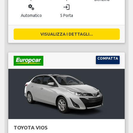
miscellaneous_services
login
Automatico
5 Porta
VISUALIZZA I DETTAGLI...
COMPATTA
TOYOTA VIOS