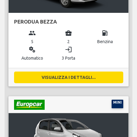
PERODUA BEZZA
group
business_center
local_gas_station
5
2
Benzina
miscellaneous_services
login
Automatico
3 Porta
VISUALIZZA I DETTAGLI...
MINI