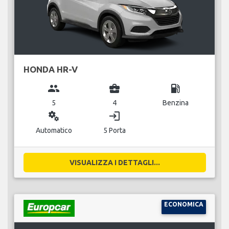
HONDA HR-V
group
business_center
local_gas_station
5
4
Benzina
miscellaneous_services
login
Automatico
5 Porta
VISUALIZZA I DETTAGLI...
ECONOMICA