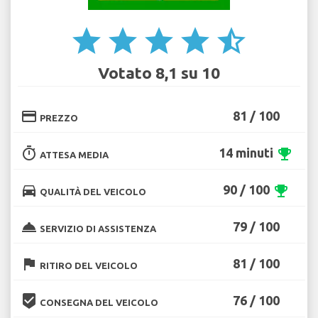
star
star
star
star
star_half
Votato 8,1 su 10
credit_card
81 / 100
PREZZO
timer
14 minuti
emoji_events
ATTESA MEDIA
directions_car
90 / 100
emoji_events
QUALITÀ DEL VEICOLO
room_service
79 / 100
SERVIZIO DI ASSISTENZA
flag
81 / 100
RITIRO DEL VEICOLO
beenhere
76 / 100
CONSEGNA DEL VEICOLO