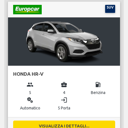
SUV
HONDA HR-V
group
business_center
local_gas_station
5
4
Benzina
miscellaneous_services
login
Automatico
5 Porta
VISUALIZZA I DETTAGLI...