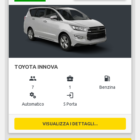
TOYOTA INNOVA
group
business_center
local_gas_station
7
1
Benzina
miscellaneous_services
login
Automatico
5 Porta
VISUALIZZA I DETTAGLI...