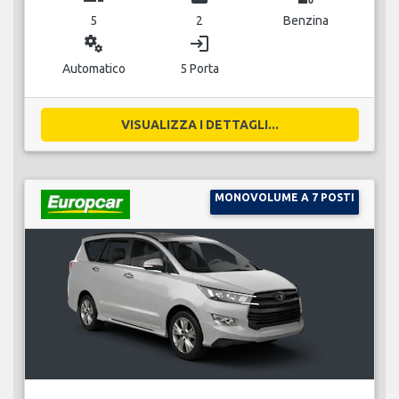
5
2
Benzina
miscellaneous_services
login
Automatico
5 Porta
VISUALIZZA I DETTAGLI...
MONOVOLUME A 7 POSTI