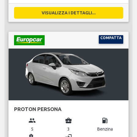
VISUALIZZA I DETTAGLI...
COMPATTA
PROTON PERSONA
group
business_center
local_gas_station
5
3
Benzina