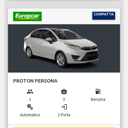
COMPATTA
PROTON PERSONA
group
business_center
local_gas_station
5
3
Benzina
miscellaneous_services
login
Automatico
3 Porta