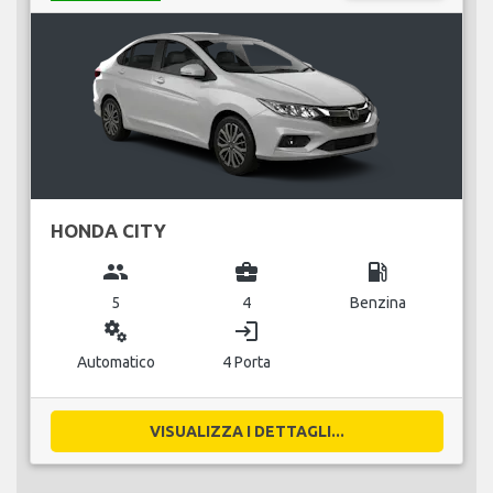
HONDA CITY
group
business_center
local_gas_station
5
4
Benzina
miscellaneous_services
login
Automatico
4 Porta
VISUALIZZA I DETTAGLI...