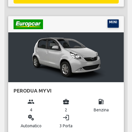
MINI
PERODUA MYVI
group
business_center
local_gas_station
4
2
Benzina
miscellaneous_services
login
Automatico
3 Porta