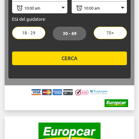
Età del guidatore:
18 - 29
70+
30 - 69
CERCA