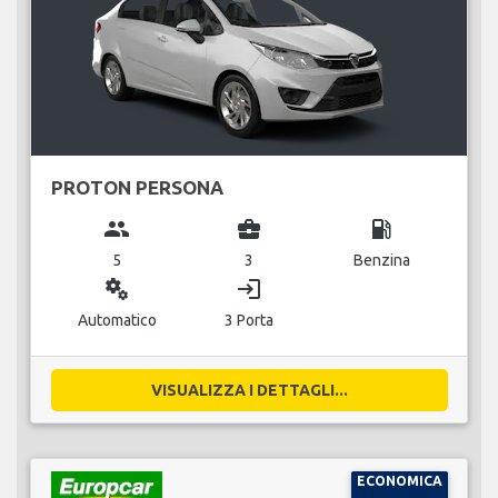
PROTON PERSONA
group
business_center
local_gas_station
5
3
Benzina
miscellaneous_services
login
Automatico
3 Porta
VISUALIZZA I DETTAGLI...
ECONOMICA