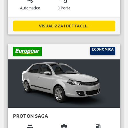
miscellaneous_services
login
Automatico
3 Porta
VISUALIZZA I DETTAGLI...
ECONOMICA
PROTON SAGA
group
business_center
local_gas_station