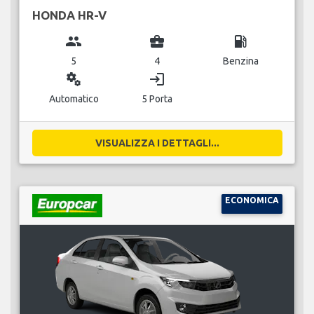
HONDA HR-V
group
business_center
local_gas_station
5
4
Benzina
miscellaneous_services
login
Automatico
5 Porta
VISUALIZZA I DETTAGLI...
ECONOMICA