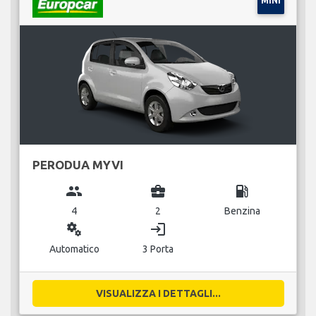
MINI
PERODUA MYVI
group
business_center
local_gas_station
4
2
Benzina
miscellaneous_services
login
Automatico
3 Porta
VISUALIZZA I DETTAGLI...