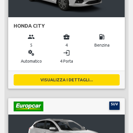
HONDA CITY
group
business_center
local_gas_station
5
4
Benzina
miscellaneous_services
login
Automatico
4 Porta
VISUALIZZA I DETTAGLI...
SUV