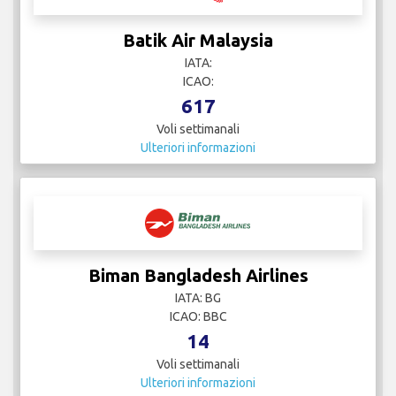
Batik Air Malaysia
IATA:
ICAO:
617
Voli settimanali
Ulteriori informazioni
Biman Bangladesh Airlines
IATA: BG
ICAO: BBC
14
Voli settimanali
Ulteriori informazioni