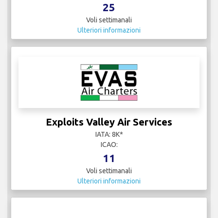
25
Voli settimanali
Ulteriori informazioni
Exploits Valley Air Services
IATA: 8K*
ICAO:
11
Voli settimanali
Ulteriori informazioni