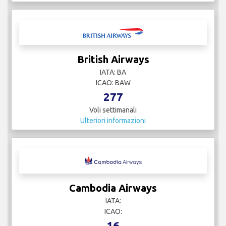
British Airways
IATA: BA
ICAO: BAW
277
Voli settimanali
Ulteriori informazioni
Cambodia Airways
IATA:
ICAO:
16