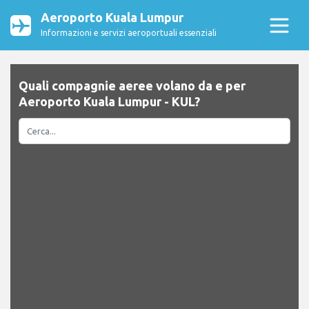
Aeroporto Kuala Lumpur
Informazioni e servizi aeroportuali essenziali
Quali compagnie aeree volano da e per
Aeroporto Kuala Lumpur - KUL?