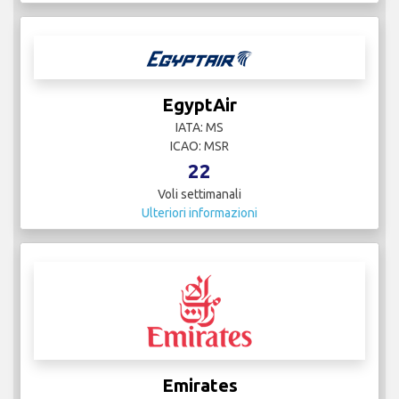
EgyptAir
IATA: MS
ICAO: MSR
22
Voli settimanali
Ulteriori informazioni
Emirates