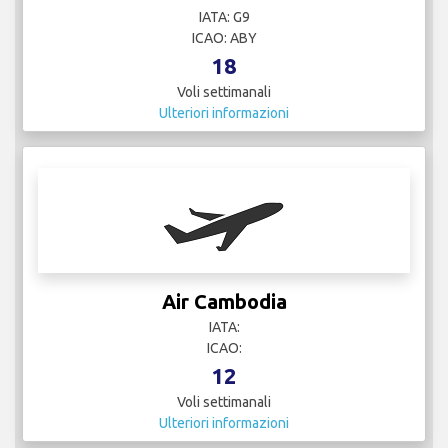
IATA: G9
ICAO: ABY
18
Voli settimanali
Ulteriori informazioni
Air Cambodia
IATA:
ICAO:
12
Voli settimanali
Ulteriori informazioni