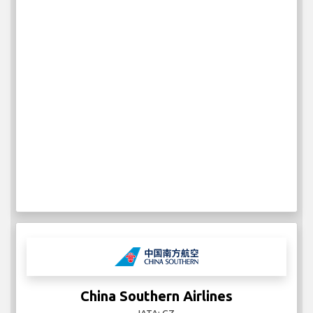
China Southern Airlines