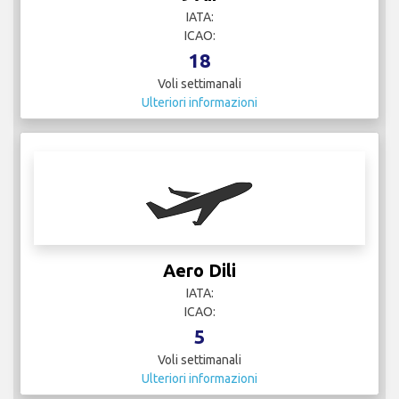
IATA:
ICAO:
18
Voli settimanali
Ulteriori informazioni
Aero Dili
IATA:
ICAO:
5
Voli settimanali
Ulteriori informazioni