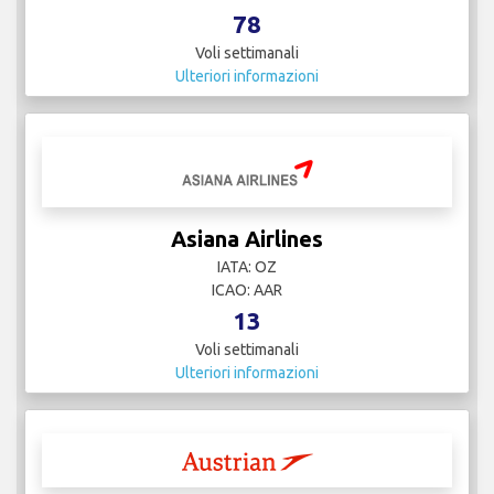
78
Voli settimanali
Ulteriori informazioni
Asiana Airlines
IATA: OZ
ICAO: AAR
13
Voli settimanali
Ulteriori informazioni