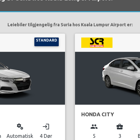
Leiebiler tilgjengelig fra Suria hos Kuala Lumpur Airport er:
STANDARD
HONDA CITY
miscellaneous_services
login
group
business_center
n
Automatisk
4 Dør
5
3