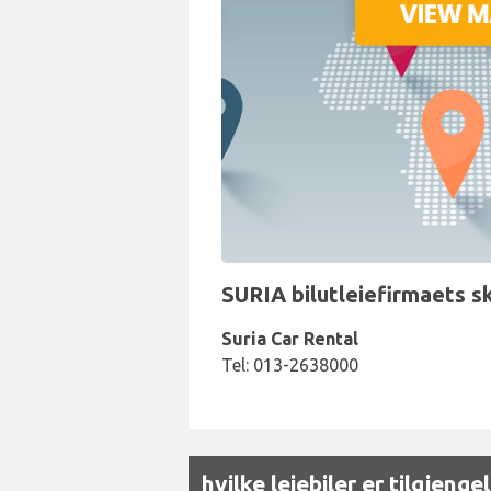
SURIA bilutleiefirmaets s
Suria Car Rental
Tel: 013-2638000
hvilke leiebiler er tilgjeng