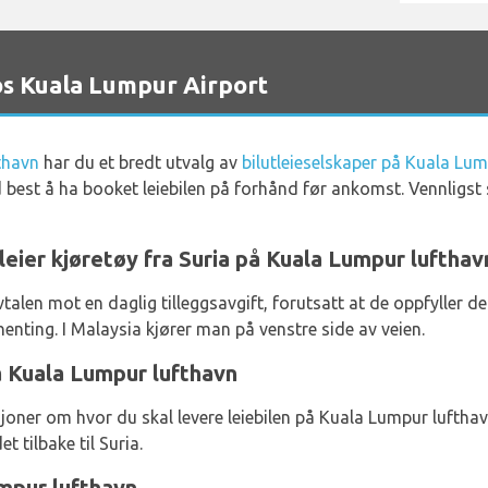
os Kuala Lumpur Airport
thavn
har du et bredt utvalg av
bilutleieselskaper på Kuala Lu
tid best å ha booket leiebilen på forhånd før ankomst. Vennligst
leier kjøretøy fra Suria på Kuala Lumpur lufthav
eavtalen mot en daglig tilleggsavgift, forutsatt at de oppfylle
henting. I Malaysia kjører man på venstre side av veien.
å Kuala Lumpur lufthavn
oner om hvor du skal levere leiebilen på Kuala Lumpur lufthavn
t tilbake til Suria.
mpur lufthavn