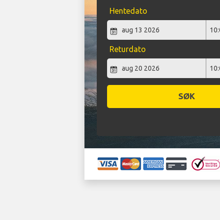
Hentedato
Returdato
SØK