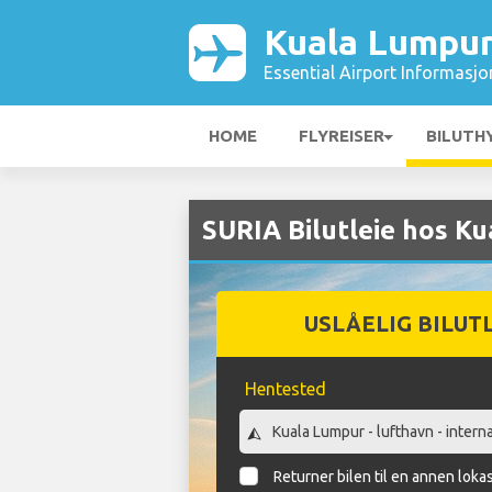
Kuala Lumpur
Essential Airport Informasjo
HOME
FLYREISER
BILUTH
SURIA Bilutleie hos K
USLÅELIG BILUT
Hentested
Returner bilen til en annen loka