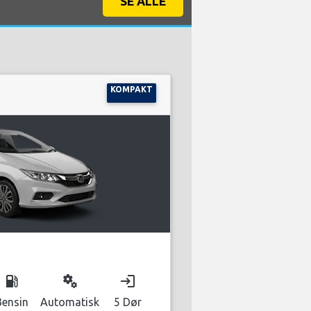
SE ALLE
KOMPAKT
local_gas_station
miscellaneous_services
login
Bensin
Automatisk
5 Dør