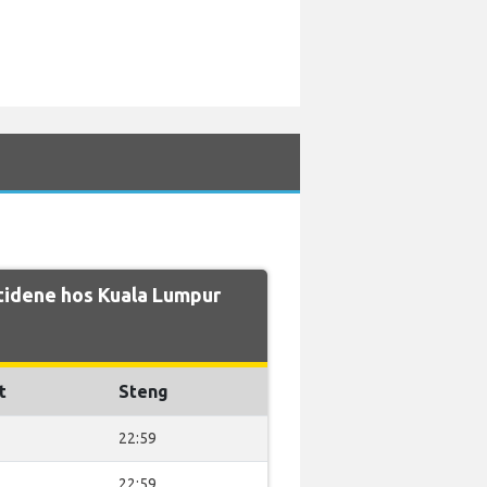
tidene hos Kuala Lumpur
t
Steng
22:59
22:59