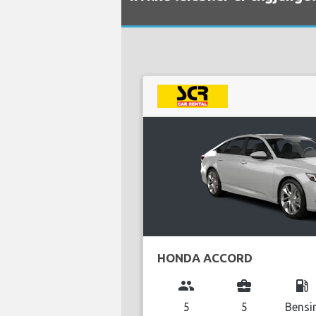
HONDA ACCORD
group
business_center
local_gas_station
5
5
Bensi