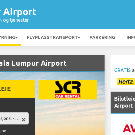
 Airport
n og tjenester
YRNING
FLYPLASSTRANSPORT
PARKERING
INF
uala Lumpur Airport
GRATIS
a
LEIE
Bilutle
Airport
sjon