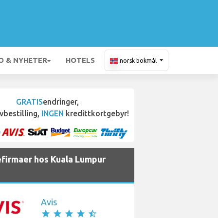
O & NYHETER
HOTELS
norsk bokmål
GRATIS
endringer,
vbestilling,
INGEN
kredittkortgebyr!
iefirmaer hos Kuala Lumpur
Avis
star
star
star
star
star_half