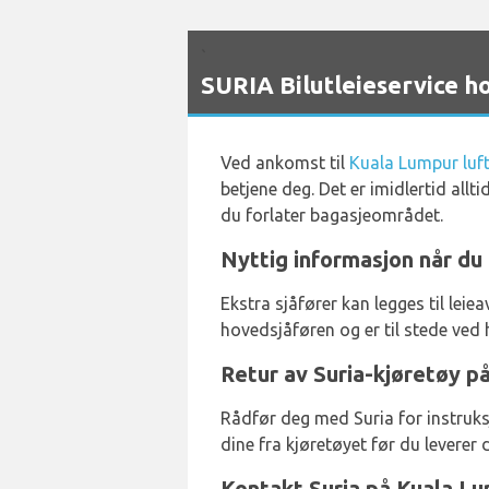
`
SURIA Bilutleieservice h
Ved ankomst til
Kuala Lumpur luf
betjene deg. Det er imidlertid all
du forlater bagasjeområdet.
Nyttig informasjon når du 
Ekstra sjåfører kan legges til lei
hovedsjåføren og er til stede ved 
Retur av Suria-kjøretøy p
Rådfør deg med Suria for instruksj
dine fra kjøretøyet før du leverer de
Kontakt Suria på Kuala Lu