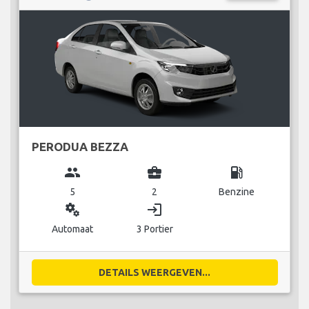
PERODUA BEZZA
group
business_center
local_gas_station
5
2
Benzine
miscellaneous_services
login
Automaat
3 Portier
DETAILS WEERGEVEN...