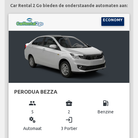
Car Rental 2 Go bieden de onderstaande automaten aan:
ECONOMY
PERODUA BEZZA
group
business_center
local_gas_station
5
2
Benzine
miscellaneous_services
login
Automaat
3 Portier