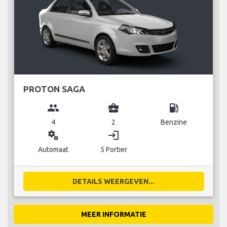
PROTON SAGA
group
business_center
local_gas_station
4
2
Benzine
miscellaneous_services
login
Automaat
5 Portier
DETAILS WEERGEVEN...
MEER INFORMATIE