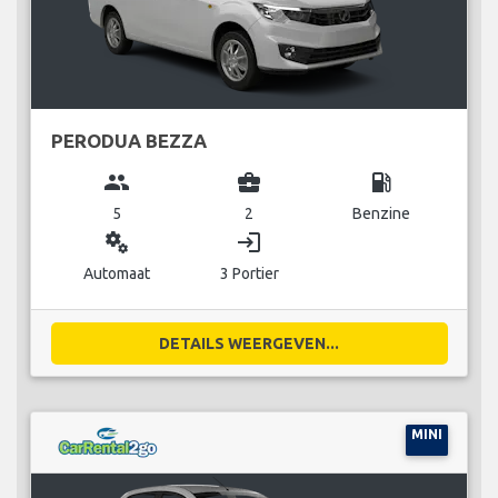
PERODUA BEZZA
group
business_center
local_gas_station
5
2
Benzine
miscellaneous_services
login
Automaat
3 Portier
DETAILS WEERGEVEN...
MINI