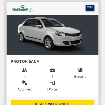
MINI
PROTON SAGA
group
business_center
local_gas_station
4
2
Benzine
miscellaneous_services
login
Automaat
5 Portier
DETAILS WEERGEVEN...