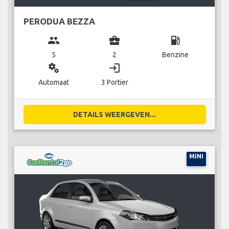
PERODUA BEZZA
group
business_center
local_gas_station
5
2
Benzine
miscellaneous_services
login
Automaat
3 Portier
DETAILS WEERGEVEN...
MINI