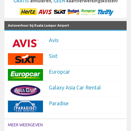
GRATIS
annuleren,
GEEN
kaartverwerkingskosten!
Autoverhuur bij Kuala Lumpur Airport
Avis
Sixt
Europcar
Galaxy Asia Car Rental
Paradise
MEER WEERGEVEN