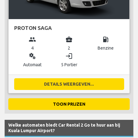
PROTON SAGA
group
business_center
local_gas_station
4
2
Benzine
miscellaneous_services
login
Automaat
5 Portier
DETAILS WEERGEVEN...
TOON PRIJZEN
Welke automaten biedt Car Rental 2 Go te huur aan bij
Kuala Lumpur Airport?