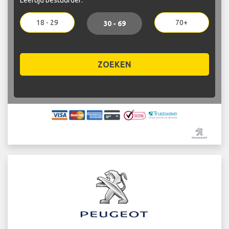
18 - 29
70+
30 - 69
ZOEKEN