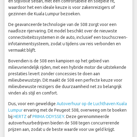
en stijlvolle sedan, met een comfortabele en soepele rit,
waardoor het een ideale keuze is voor zakenreizigers of
gezinnen die Kuala Lumpur bezoeken.
De geavanceerde technologie van de 508 zorgt voor een
naadloze rijervaring. Dit model beschikt over de nieuwste
connectiviteitssystemen in de auto, inclusief een touchscreen-
infotainmentsysteem, zodat u tijdens uw reis verbonden en
vermaakt blijft.
Bovendien is de 508 een kampioen op het gebied van
milieuvriendelijk rijden, met een hybride motor die uitstekende
prestaties levert zonder concessies te doen aan
milieubewustzijn. Dit maakt de 508 een perfecte keuze voor
milieubewuste reizigers die duurzaamheid net zo belangrijk
vinden als stijl en comfort.
Dus, voor een geweldige
Autoverhuur op de Luchthaven Kuala
Lumpur
ervaring met de Peugeot 508, overweeg om te boeken
bij
HERTZ
of
PRIMA ODYSSEY
. Deze gerenommeerde
autoverhuurbedrijven bieden de 508 tegen concurrerende
prijzen aan, zodat u de beste waarde voor uw geld krijgt.