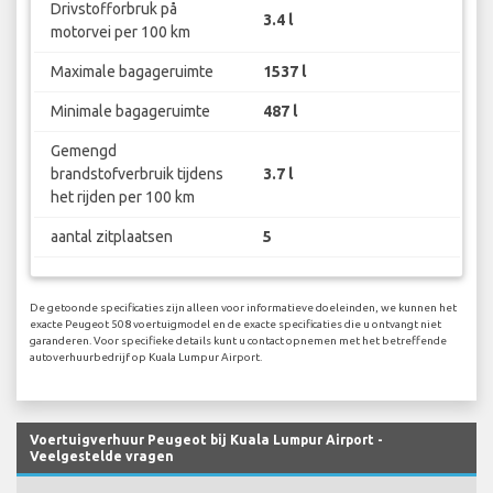
Drivstofforbruk på
3.4 l
motorvei per 100 km
Maximale bagageruimte
1537 l
Minimale bagageruimte
487 l
Gemengd
brandstofverbruik tijdens
3.7 l
het rijden per 100 km
aantal zitplaatsen
5
De getoonde specificaties zijn alleen voor informatieve doeleinden, we kunnen het
exacte Peugeot 508 voertuigmodel en de exacte specificaties die u ontvangt niet
garanderen. Voor specifieke details kunt u contact opnemen met het betreffende
autoverhuurbedrijf op Kuala Lumpur Airport.
Voertuigverhuur Peugeot bij Kuala Lumpur Airport -
Veelgestelde vragen