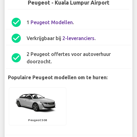
Peugeot - Kuala Lumpur Airport
check_circle
1
Peugeot Modellen
.
check_circle
Verkrijgbaar bij
2-leveranciers
.
2 Peugeot offertes voor autoverhuur
check_circle
doorzocht.
Populaire Peugeot modellen om te huren:
Peugeot 508