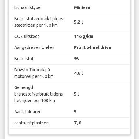
Lichaamstype
Minivan
Brandstofverbruik tijdens
5.2 l
stadsritten per 100 km
CO2 uitstoot
116 g/km
Aangedreven wielen
Front wheel drive
Brandstof
95
Drivstofforbruk på
4.6 l
motorvei per 100 km
Gemengd
brandstofverbruik tijdens
5 l
het rijden per 100 km
Aantal deuren
5
aantal zitplaatsen
7, 8