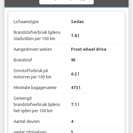
Lichaamstype
Sedan
Brandstofverbruik tijdens
7.8 l
stadsritten per 100 km
Aangedreven wielen
Front wheel drive
Brandstof
95
Drivstofforbruk på
6.2 l
motorvei per 100 km
Minimale bagageruimte
473 l
Gemengd
brandstofverbruik tijdens
7.1 l
het rijden per 100 km
Aantal deuren
4
aantal zitplaatsen
5