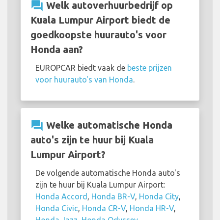
question_answer
Welk autoverhuurbedrijf op
Kuala Lumpur Airport biedt de
goedkoopste huurauto's voor
Honda aan?
EUROPCAR biedt vaak de
beste prijzen
voor huurauto's van Honda
.
question_answer
Welke automatische Honda
auto's zijn te huur bij Kuala
Lumpur Airport?
De volgende automatische Honda auto's
zijn te huur bij Kuala Lumpur Airport:
Honda Accord
,
Honda BR-V
,
Honda City
,
Honda Civic
,
Honda CR-V
,
Honda HR-V
,
Honda Jazz
,
Honda Odyssey