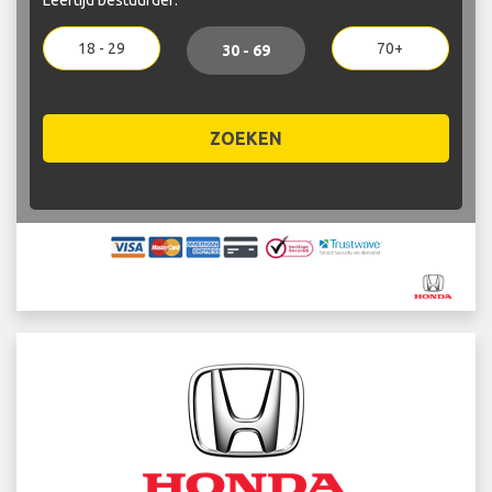
18 - 29
70+
30 - 69
ZOEKEN