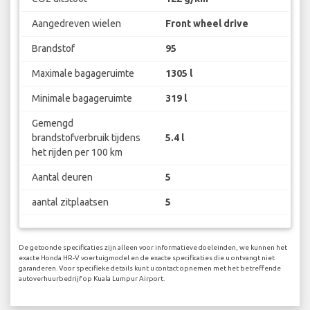
Aangedreven wielen
Front wheel drive
Brandstof
95
Maximale bagageruimte
1305 l
Minimale bagageruimte
319 l
Gemengd
brandstofverbruik tijdens
5.4 l
het rijden per 100 km
Aantal deuren
5
aantal zitplaatsen
5
De getoonde specificaties zijn alleen voor informatieve doeleinden, we kunnen het
exacte Honda HR-V voertuigmodel en de exacte specificaties die u ontvangt niet
garanderen. Voor specifieke details kunt u contact opnemen met het betreffende
autoverhuurbedrijf op Kuala Lumpur Airport.