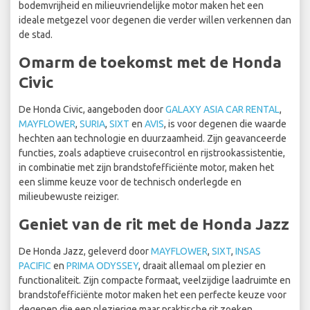
bodemvrijheid en milieuvriendelijke motor maken het een
ideale metgezel voor degenen die verder willen verkennen dan
de stad.
Omarm de toekomst met de Honda
Civic
De Honda Civic, aangeboden door
GALAXY ASIA CAR RENTAL
,
MAYFLOWER
,
SURIA
,
SIXT
en
AVIS
, is voor degenen die waarde
hechten aan technologie en duurzaamheid. Zijn geavanceerde
functies, zoals adaptieve cruisecontrol en rijstrookassistentie,
in combinatie met zijn brandstofefficiënte motor, maken het
een slimme keuze voor de technisch onderlegde en
milieubewuste reiziger.
Geniet van de rit met de Honda Jazz
De Honda Jazz, geleverd door
MAYFLOWER
,
SIXT
,
INSAS
PACIFIC
en
PRIMA ODYSSEY
, draait allemaal om plezier en
functionaliteit. Zijn compacte formaat, veelzijdige laadruimte en
brandstofefficiënte motor maken het een perfecte keuze voor
degenen die een plezierige maar praktische rit zoeken.