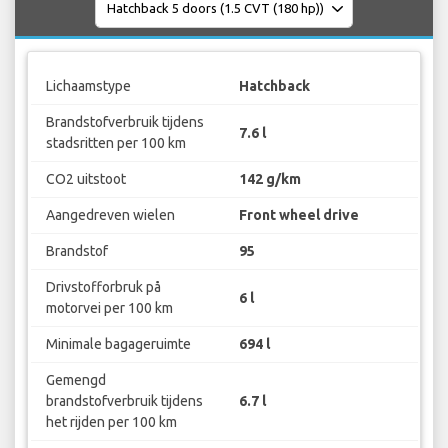
Lichaamstype
Hatchback
Brandstofverbruik tijdens
7.6 l
stadsritten per 100 km
CO2 uitstoot
142 g/km
Aangedreven wielen
Front wheel drive
Brandstof
95
Drivstofforbruk på
6 l
motorvei per 100 km
Minimale bagageruimte
694 l
Gemengd
brandstofverbruik tijdens
6.7 l
het rijden per 100 km