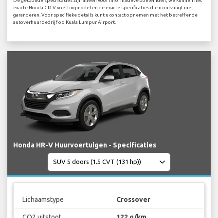
De getoonde specificaties zijn alleen voor informatieve doeleinden, we kunnen het
exacte Honda CR-V voertuigmodel en de exacte specificaties die u ontvangt niet
garanderen. Voor specifieke details kunt u contact opnemen met het betreffende
autoverhuurbedrijf op Kuala Lumpur Airport.
Honda HR-V Huurvoertuigen - Specificaties
Lichaamstype
Crossover
CO2 uitstoot
122 g/km