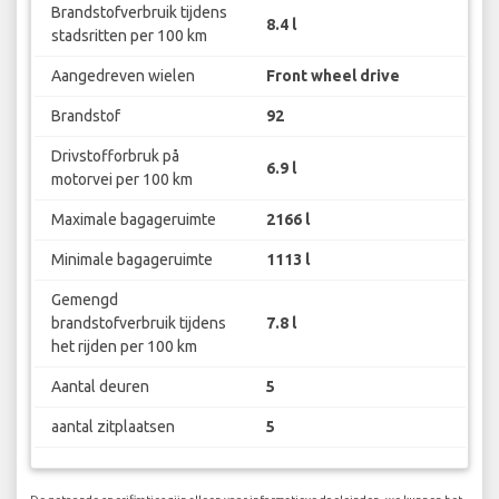
Brandstofverbruik tijdens
8.4 l
stadsritten per 100 km
Aangedreven wielen
Front wheel drive
Brandstof
92
Drivstofforbruk på
6.9 l
motorvei per 100 km
Maximale bagageruimte
2166 l
Minimale bagageruimte
1113 l
Gemengd
brandstofverbruik tijdens
7.8 l
het rijden per 100 km
Aantal deuren
5
aantal zitplaatsen
5