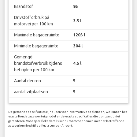
Brandstof
95
Drivstofforbruk på
3.5 l
motorvei per 100 km
Maximale bagageruimte
1205 l
Minimale bagageruimte
304 l
Gemengd
brandstofverbruik tijdens
4.5 l
het rijden per 100 km
Aantal deuren
5
aantal zitplaatsen
5
De getoonde specificaties zijn alleen voor informatieve doeleinden, we kunnen het
exacte Honda Jazz voertuigmodel en de exacte specificaties die u ontvangt niet
garanderen. Voor specifieke details kunt u contact opnemen met het betreffende
autoverhuurbedrijf op Kuala Lumpur Airport.