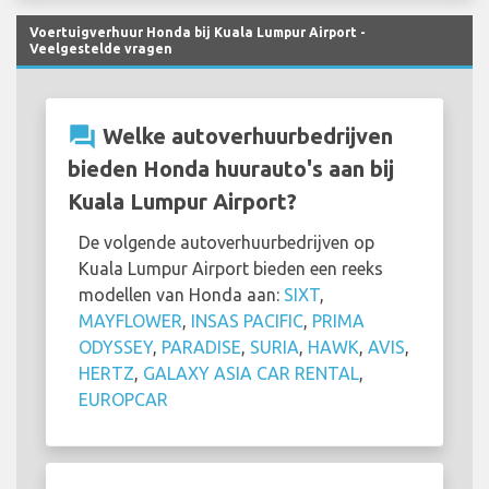
Voertuigverhuur Honda bij Kuala Lumpur Airport -
Veelgestelde vragen
question_answer
Welke autoverhuurbedrijven
bieden Honda huurauto's aan bij
Kuala Lumpur Airport?
De volgende autoverhuurbedrijven op
Kuala Lumpur Airport bieden een reeks
modellen van Honda aan:
SIXT
,
MAYFLOWER
,
INSAS PACIFIC
,
PRIMA
ODYSSEY
,
PARADISE
,
SURIA
,
HAWK
,
AVIS
,
HERTZ
,
GALAXY ASIA CAR RENTAL
,
EUROPCAR