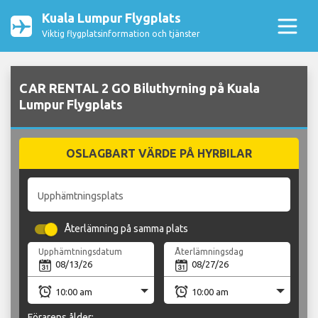
Kuala Lumpur Flygplats
Viktig flygplatsinformation och tjänster
CAR RENTAL 2 GO Biluthyrning på Kuala
Lumpur Flygplats
OSLAGBART VÄRDE PÅ HYRBILAR
Upphämtningsplats
Återlämning på samma plats
Upphämtningsdatum
Återlämningsdag
Förarens ålder: