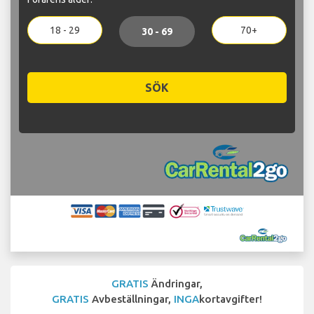
18 - 29
70+
30 - 69
SÖK
GRATIS
Ändringar,
GRATIS
Avbeställningar,
INGA
kortavgifter!