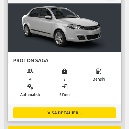
PROTON SAGA
group
business_center
local_gas_station
4
2
Bensin
miscellaneous_services
login
Automatisk
5 Dörr
VISA DETALJER...