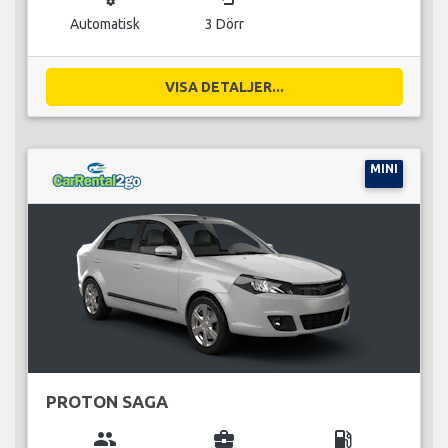
Automatisk
3 Dörr
VISA DETALJER...
MINI
PROTON SAGA
group
business_center
local_gas_station