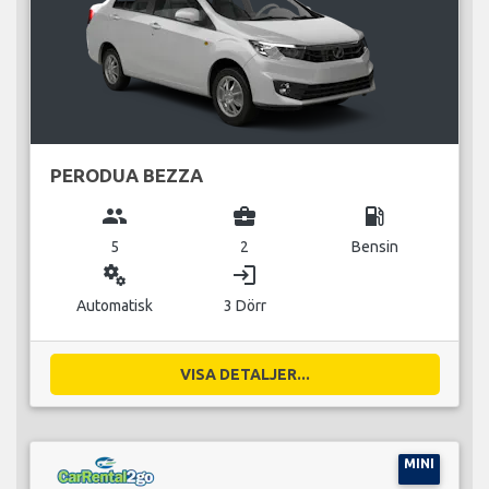
PERODUA BEZZA
group
business_center
local_gas_station
5
2
Bensin
miscellaneous_services
login
Automatisk
3 Dörr
VISA DETALJER...
MINI