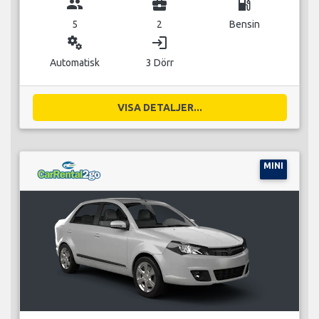
group
business_center
local_gas_station
5
2
Bensin
miscellaneous_services
login
Automatisk
3 Dörr
VISA DETALJER...
MINI