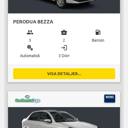
PERODUA BEZZA
group
business_center
local_gas_station
5
2
Bensin
miscellaneous_services
login
Automatisk
3 Dörr
VISA DETALJER...
MINI