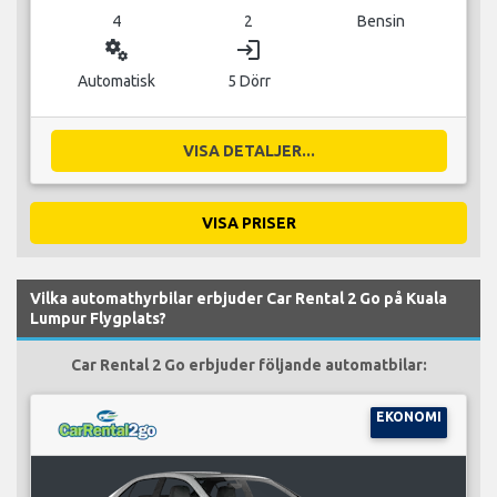
4
2
Bensin
miscellaneous_services
login
Automatisk
5 Dörr
VISA DETALJER...
VISA PRISER
Vilka automathyrbilar erbjuder Car Rental 2 Go på Kuala
Lumpur Flygplats?
Car Rental 2 Go erbjuder följande automatbilar:
EKONOMI