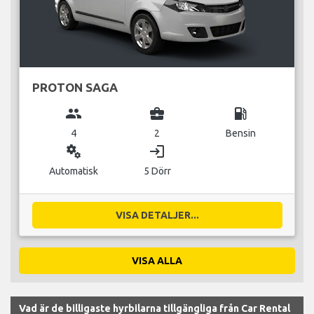
PROTON SAGA
group
business_center
local_gas_station
4
2
Bensin
miscellaneous_services
login
Automatisk
5 Dörr
VISA DETALJER...
VISA ALLA
Vad är de billigaste hyrbilarna tillgängliga från Car Rental