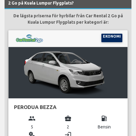
2 Go på Kuala Lumpur Flygplats?
De lägsta priserna för hyrbilar från Car Rental 2 Go på
Kuala Lumpur Flygplats per kategori är:
EKONOMI
PERODUA BEZZA
group
business_center
local_gas_station
5
2
Bensin
miscellaneous_services
login