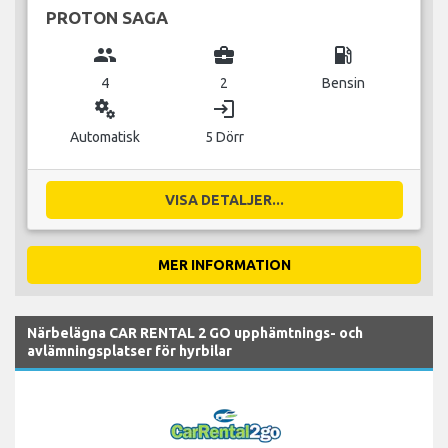
PROTON SAGA
group
business_center
local_gas_station
4
2
Bensin
miscellaneous_services
login
Automatisk
5 Dörr
VISA DETALJER...
MER INFORMATION
Närbelägna CAR RENTAL 2 GO upphämtnings- och
avlämningsplatser för hyrbilar