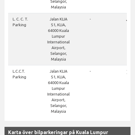
Selangor,
Malaysia
done
L. C. C. T.
Jalan KLIA
-
Parking
S1, KLIA,
64000 Kuala
Lumpur
International
Airport,
Selangor,
Malaysia
close
L.C.C.T.
Jalan KLIA
-
Parking
S1, KLIA,
64000 Kuala
Lumpur
International
Airport,
Selangor,
Malaysia
Karta över bilparkeringar på Kuala Lumpur