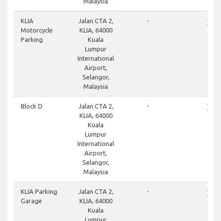
Malaysia
close
KLIA
Jalan CTA 2,
-
Motorcycle
KLIA, 64000
Parking
Kuala
Lumpur
International
Airport,
Selangor,
Malaysia
close
Block D
Jalan CTA 2,
-
KLIA, 64000
Kuala
Lumpur
International
Airport,
Selangor,
Malaysia
close
KLIA Parking
Jalan CTA 2,
-
Garage
KLIA, 64000
Kuala
Lumpur