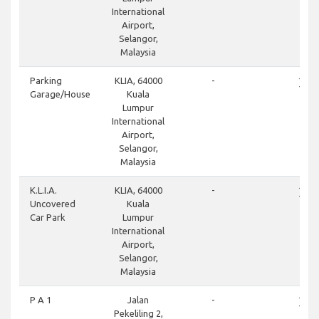
International
Airport,
Selangor,
Malaysia
close
Parking
KLIA, 64000
-
Garage/House
Kuala
Lumpur
International
Airport,
Selangor,
Malaysia
close
K.L.I.A.
KLIA, 64000
-
Uncovered
Kuala
Car Park
Lumpur
International
Airport,
Selangor,
Malaysia
close
P A 1
Jalan
-
Pekeliling 2,