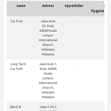
namn
Adress
öppettider
På
flygplatso
close
Car Park
Jalan KLIA
-
S5, KLIA,
64000 Kuala
Lumpur
International
Airport,
Selangor,
Malaysia
close
Long Term
Jalan KLIA 1,
-
Car Park
KLIA, 64000
Kuala
Lumpur
International
Airport,
Selangor,
Malaysia
close
Block B
Jalan CTA 2,
-