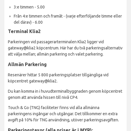
3:e timmen - 5.00
Från 4:e timmen och framåt - (varje efterföljande timme eller
del därav) - 6.00
Terminal Klia2
Parkeringen vid passagerarterminalen Klia2 ligger vid
gateway@klia2 köpcentrum. Här har du två parkeringsalternativ
att välja mellan; allmän parkering och valet parkering.
Allmän Parkering
Resenärer hittar 5 800 parkeringsplatser tillgängliga vid
köpcentret gateway@klia2.
Du kan komma in i huvudterminalbyggnaden genom köpcentret
genom att använda hissen till nivå CP4.
Touch & Go (TNG) faciliteter finns vid alla allmänna
parkeringens ingångar och utgångar. Det tillkommer en extra
avgift på 10% för TNG användning, utöver parkeringsavgiften.
Parkeringstaxor (alla priser är i MYR):