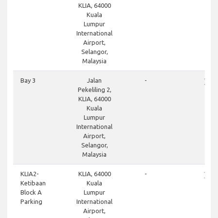
KLIA, 64000
Kuala
Lumpur
International
Airport,
Selangor,
Malaysia
close
Bay 3
Jalan
-
Pekeliling 2,
KLIA, 64000
Kuala
Lumpur
International
Airport,
Selangor,
Malaysia
close
KLIA2-
KLIA, 64000
-
Ketibaan
Kuala
Block A
Lumpur
Parking
International
Airport,