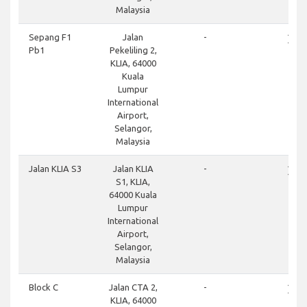
Malaysia
close
Sepang F1
Jalan
-
Pb1
Pekeliling 2,
KLIA, 64000
Kuala
Lumpur
International
Airport,
Selangor,
Malaysia
close
Jalan KLIA S3
Jalan KLIA
-
S1, KLIA,
64000 Kuala
Lumpur
International
Airport,
Selangor,
Malaysia
close
Block C
Jalan CTA 2,
-
KLIA, 64000