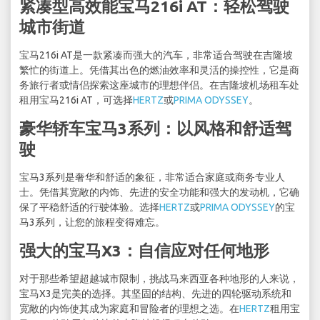
紧凑型高效能宝马216i AT：轻松驾驶
城市街道
宝马216i AT是一款紧凑而强大的汽车，非常适合驾驶在吉隆坡
繁忙的街道上。凭借其出色的燃油效率和灵活的操控性，它是商
务旅行者或情侣探索这座城市的理想伴侣。在吉隆坡机场租车处
租用宝马216i AT，可选择
HERTZ
或
PRIMA ODYSSEY
。
豪华轿车宝马3系列：以风格和舒适驾
驶
宝马3系列是奢华和舒适的象征，非常适合家庭或商务专业人
士。凭借其宽敞的内饰、先进的安全功能和强大的发动机，它确
保了平稳舒适的行驶体验。选择
HERTZ
或
PRIMA ODYSSEY
的宝
马3系列，让您的旅程变得难忘。
强大的宝马X3：自信应对任何地形
对于那些希望超越城市限制，挑战马来西亚各种地形的人来说，
宝马X3是完美的选择。其坚固的结构、先进的四轮驱动系统和
宽敞的内饰使其成为家庭和冒险者的理想之选。在
HERTZ
租用宝