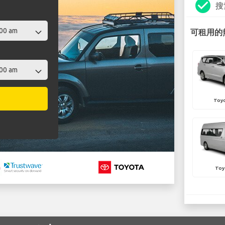
check_circle
搜
可租用的热
Toyo
Toy