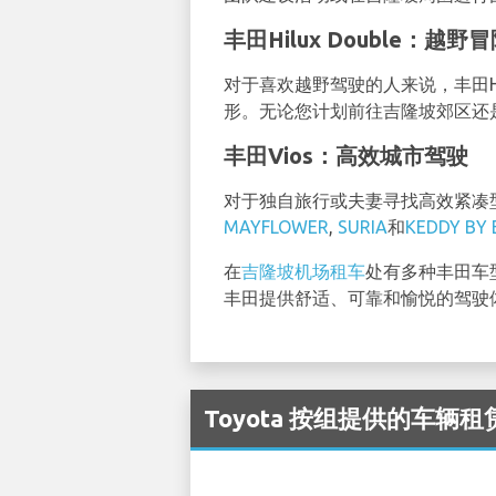
丰田Hilux Double：越野
对于喜欢越野驾驶的人来说，丰田Hil
形。无论您计划前往吉隆坡郊区还是探
丰田Vios：高效城市驾驶
对于独自旅行或夫妻寻找高效紧凑型
MAYFLOWER
,
SURIA
和
KEDDY BY
在
吉隆坡机场租车
处有多种丰田车
丰田提供舒适、可靠和愉悦的驾驶
Toyota 按组提供的车辆租赁可