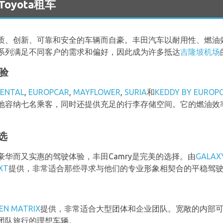
Toyota租车
质、创新、可靠和安全的车辆而自豪。丰田汽车以耐用性、燃油
系列满足不同客户的需求和偏好，因此成为许多抵达
吉隆坡机场
体验
RENTAL
,
EUROPCAR
,
MAYFLOWER
,
SURIA
和
KEDDY BY EUROP
地容纳七名乘客，同时还提供充足的行李存储空间。它的燃油效
选
华而又实惠的驾驶体验，丰田Camry是完美的选择。由
GALAXY
XT
提供，非常适合那些寻求与他们的专业形象相契合的平稳驾
EN MATRIX
提供，非常适合大型团体和企业团队。宽敞的内部可
团队旅行的理想车辆。