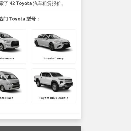
索了 42 Toyota 汽车租赁报价。
门 Toyota 型号：
ta Innova
Toyota Camry
ota Hiace
Toyota Hilux Double