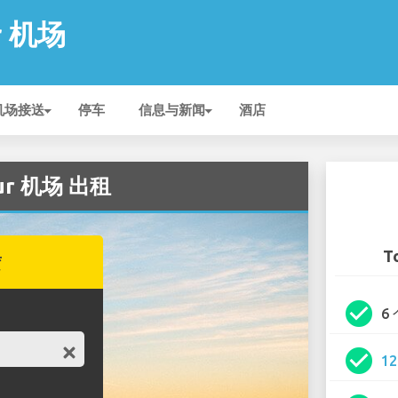
r 机场
机场接送
停车
信息与新闻
酒店
pur 机场 出租
T
赁
check_circle
6
check_circle
1