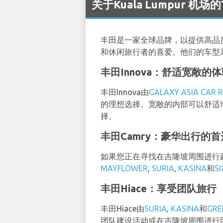
关于Kuala Lumpur 机场的
丰田是一家全球品牌，以提供高品
和休闲旅行者的喜爱。他们的车型
丰田Innova：舒适宽敞的
丰田Innova由
GALAXY ASIA CAR 
的理想选择。宽敞的内部可以舒适
择。
丰田Camry：豪华出行的首
如果您正在寻找在吉隆坡周围进行豪
MAYFLOWER
,
SURIA
,
KASINA
和
SI
丰田Hiace：享受团队旅行
丰田Hiace由
SURIA
,
KASINA
和
GRE
团队建设活动或在吉隆坡周围进行