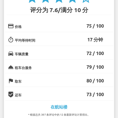
评分为 7.6/满分 10 分
credit_card
75 / 100
价格
timer
17 分钟
平均等待时间
directions_car
72 / 100
车辆质量
room_service
79 / 100
租车台服务
flag
80 / 100
取车
beenhere
73 / 100
还车
在航站楼
* 根据总共 397 条评论中的 12 条最新评论计算得出。