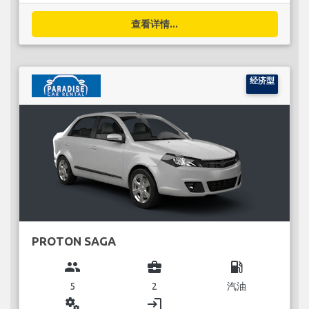
查看详情...
经济型
PROTON SAGA
group
business_center
local_gas_station
5
2
汽油
miscellaneous_services
login