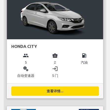
HONDA CITY
group
business_center
local_gas_station
5
2
汽油
miscellaneous_services
login
自动变速器
5 门
查看详情...