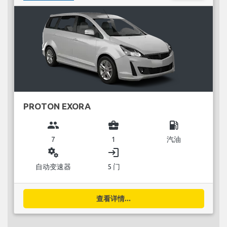
PROTON EXORA
group
business_center
local_gas_station
7
1
汽油
miscellaneous_services
login
自动变速器
5 门
查看详情...