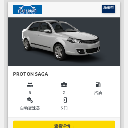
经济型
PROTON SAGA
group
business_center
local_gas_station
5
2
汽油
miscellaneous_services
login
自动变速器
5 门
查看详情...