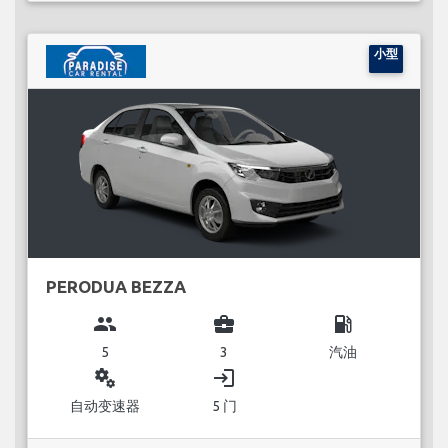
小型
PERODUA BEZZA
group
business_center
local_gas_station
5
3
汽油
miscellaneous_services
login
自动变速器
5 门