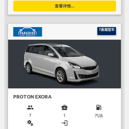
查看详情...
7座厢型车
PROTON EXORA
group
business_center
local_gas_station
7
1
汽油
miscellaneous_services
login