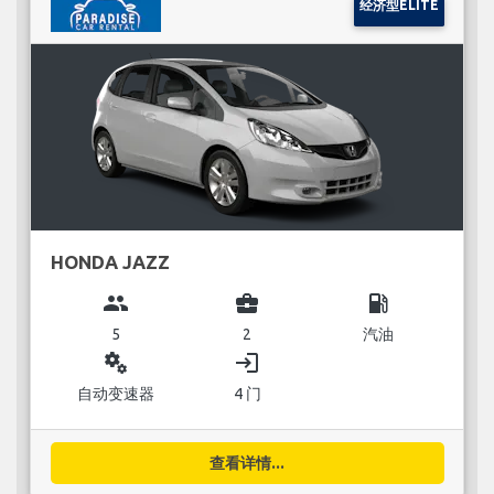
经济型ELITE
HONDA JAZZ
group
business_center
local_gas_station
5
2
汽油
miscellaneous_services
login
自动变速器
4 门
查看详情...