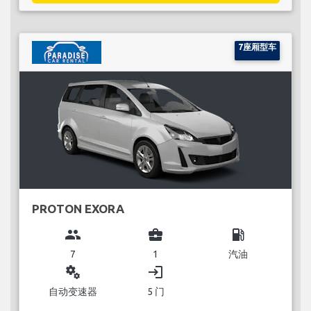
7座厢型车
PROTON EXORA
group
business_center
local_gas_station
7
1
汽油
miscellaneous_services
login
自动变速器
5 门