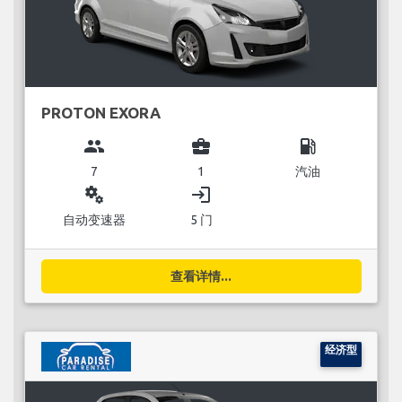
PROTON EXORA
group
business_center
local_gas_station
7
1
汽油
miscellaneous_services
login
自动变速器
5 门
查看详情...
经济型