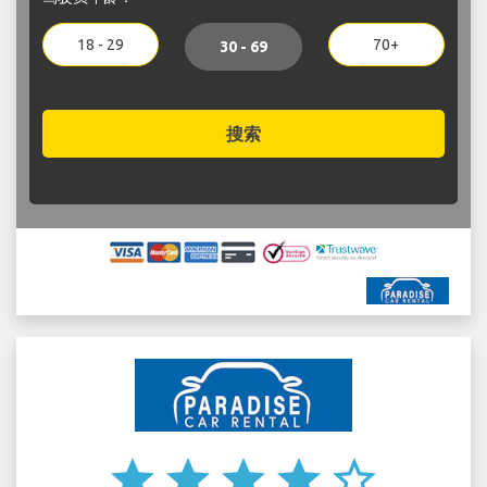
18 - 29
70+
30 - 69
搜索
star
star
star
star
star_border