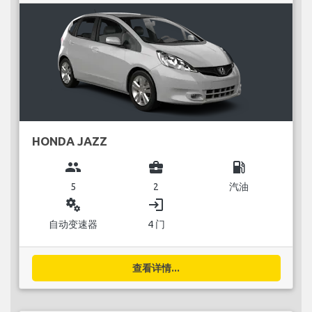
HONDA JAZZ
group
business_center
local_gas_station
5
2
汽油
miscellaneous_services
login
自动变速器
4 门
查看详情...