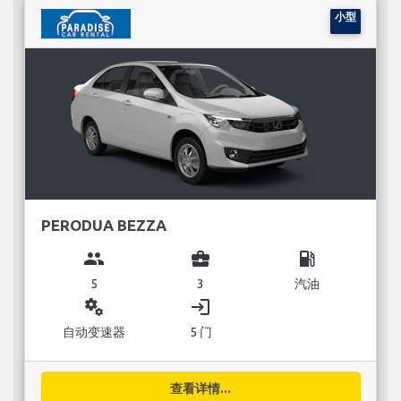
小型
PERODUA BEZZA
group
business_center
local_gas_station
5
3
汽油
miscellaneous_services
login
自动变速器
5 门
查看详情...