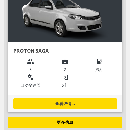
PROTON SAGA
group
business_center
local_gas_station
5
2
汽油
miscellaneous_services
login
自动变速器
5 门
查看详情...
更多信息