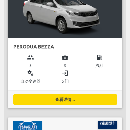
PERODUA BEZZA
group
business_center
local_gas_station
5
3
汽油
miscellaneous_services
login
自动变速器
5 门
查看详情...
7座厢型车