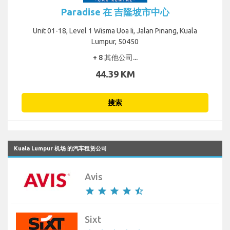
Paradise 在 吉隆坡市中心
Unit 01-18, Level 1 Wisma Uoa Ii, Jalan Pinang, Kuala
Lumpur, 50450
+ 8 其他公司...
44.39 KM
搜索
Kuala Lumpur 机场 的汽车租赁公司
Avis
star
star
star
star
star_half
Sixt