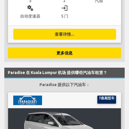
5
2
汽油
miscellaneous_services
login
自动变速器
5 门
查看详情...
更多信息
Paradise 在 Kuala Lumpur 机场 提供哪些汽油车租赁？
Paradise 提供以下汽油车：
7座厢型车