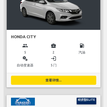
HONDA CITY
group
business_center
local_gas_station
5
2
汽油
miscellaneous_services
login
自动变速器
5 门
查看详情...
经济型ELITE