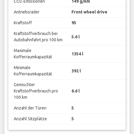
CO2-Emissionen
149 g/km
Antriebsräder
Front wheel drive
Kraftstoff
95
Kraftstoffverbrauch bei
5.6 l
Autobahnfahrt pro 100 km
Maximale
1354 l
Kofferraumkapazität
Minimale
392 l
Kofferraumkapazität
Gemischter
Kraftstoffverbrauch pro
6.6 l
100 km
Anzahl der Türen
5
Anzahl Sitzplätze
5