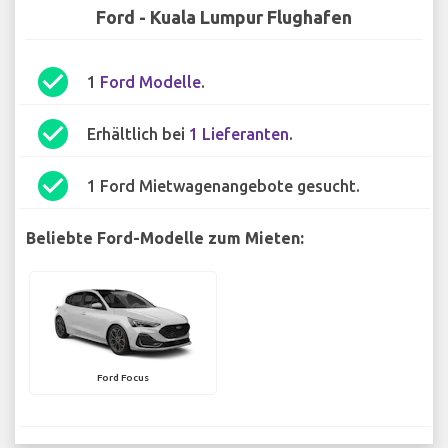
Ford - Kuala Lumpur Flughafen
check_circle
1
Ford Modelle
.
check_circle
Erhältlich bei
1 Lieferanten
.
check_circle
1 Ford Mietwagenangebote gesucht.
Beliebte Ford-Modelle zum Mieten:
Ford Focus