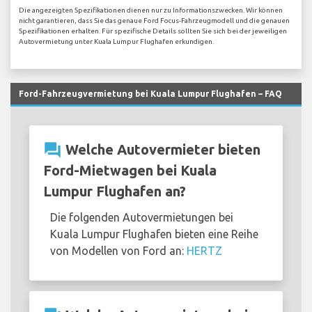
Die angezeigten Spezifikationen dienen nur zu Informationszwecken. Wir können
nicht garantieren, dass Sie das genaue Ford Focus-Fahrzeugmodell und die genauen
Spezifikationen erhalten. Für spezifische Details sollten Sie sich bei der jeweiligen
Autovermietung unter Kuala Lumpur Flughafen erkundigen.
Ford-Fahrzeugvermietung bei Kuala Lumpur Flughafen – FAQ
question_answer
Welche Autovermieter bieten
Ford-Mietwagen bei Kuala
Lumpur Flughafen an?
Die folgenden Autovermietungen bei
Kuala Lumpur Flughafen bieten eine Reihe
von Modellen von Ford an:
HERTZ