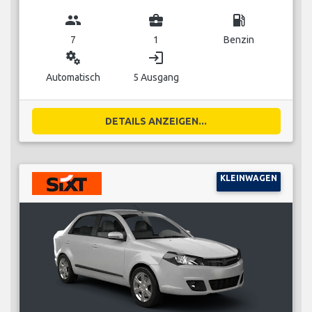
group
business_center
local_gas_station
7
1
Benzin
miscellaneous_services
login
Automatisch
5 Ausgang
DETAILS ANZEIGEN...
KLEINWAGEN