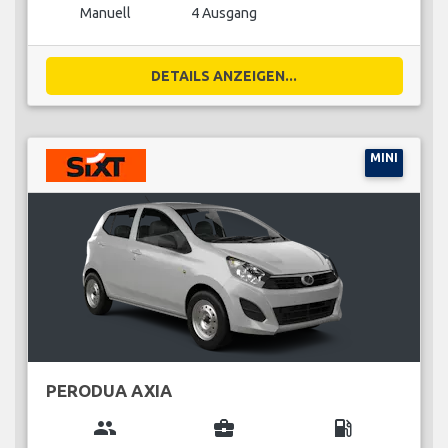
Manuell
4 Ausgang
DETAILS ANZEIGEN...
MINI
PERODUA AXIA
group
business_center
local_gas_station