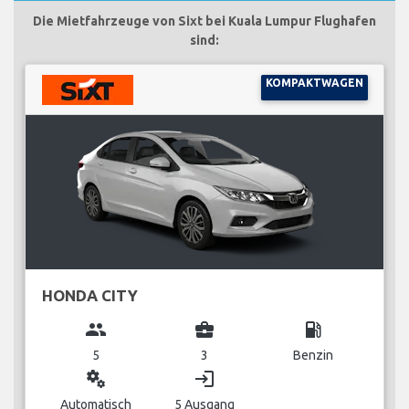
Die Mietfahrzeuge von Sixt bei Kuala Lumpur Flughafen
sind:
KOMPAKTWAGEN
HONDA CITY
group
business_center
local_gas_station
5
3
Benzin
miscellaneous_services
login
Automatisch
5 Ausgang