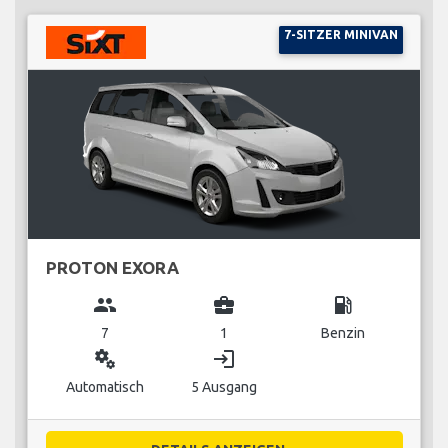
7-SITZER MINIVAN
PROTON EXORA
group
business_center
local_gas_station
7
1
Benzin
miscellaneous_services
login
Automatisch
5 Ausgang