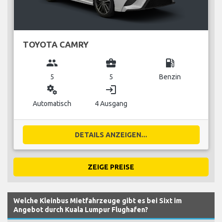
TOYOTA CAMRY
group
business_center
local_gas_station
5
5
Benzin
miscellaneous_services
login
Automatisch
4 Ausgang
DETAILS ANZEIGEN...
ZEIGE PREISE
Welche Kleinbus Mietfahrzeuge gibt es bei Sixt im
Angebot durch Kuala Lumpur Flughafen?