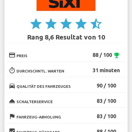
star
star
star
star
star_half
Rang 8,6 Resultat von 10
credit_card
88 / 100
emoji_events
PREIS
timer
31 minuten
DURCHSCHNTL. WARTEN
directions_car
90 / 100
QUALITÄT DES FAHRZEUGES
room_service
83 / 100
SCHALTERSERVICE
flag
83 / 100
FAHRZEUG-ABHOLUNG
beenhere
88 / 100