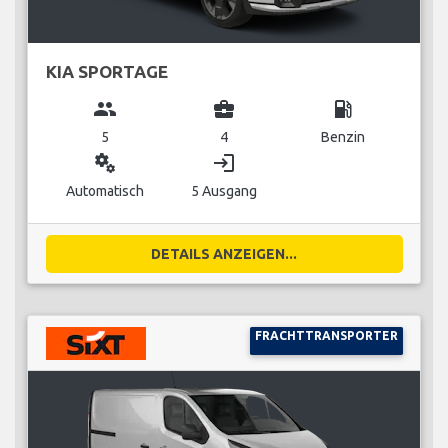
KIA SPORTAGE
group
business_center
local_gas_station
5
4
Benzin
miscellaneous_services
login
Automatisch
5 Ausgang
DETAILS ANZEIGEN...
FRACHTTRANSPORTER