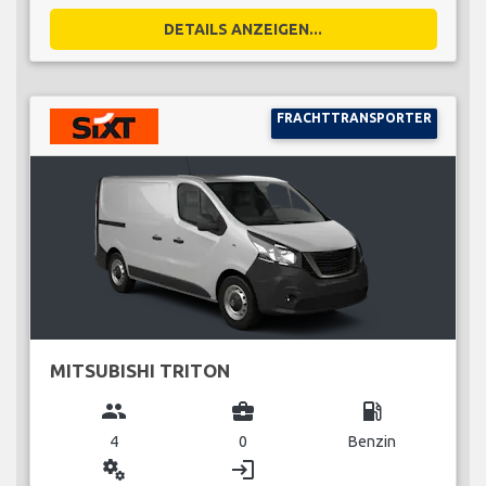
DETAILS ANZEIGEN...
FRACHTTRANSPORTER
MITSUBISHI TRITON
group
business_center
local_gas_station
4
0
Benzin
miscellaneous_services
login