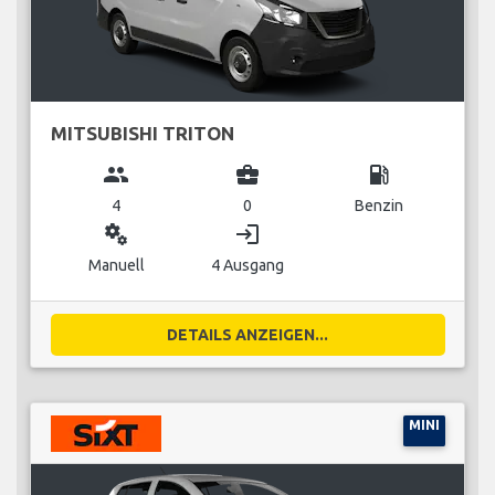
MITSUBISHI TRITON
group
business_center
local_gas_station
4
0
Benzin
miscellaneous_services
login
Manuell
4 Ausgang
DETAILS ANZEIGEN...
MINI