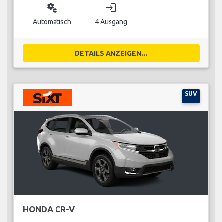
miscellaneous_services
login
Automatisch
4 Ausgang
DETAILS ANZEIGEN...
SUV
HONDA CR-V