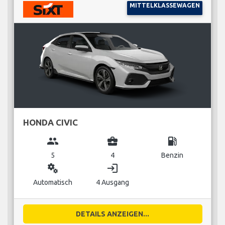
MITTELKLASSEWAGEN
HONDA CIVIC
group
business_center
local_gas_station
5
4
Benzin
miscellaneous_services
login
Automatisch
4 Ausgang
DETAILS ANZEIGEN...