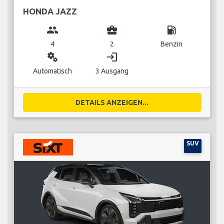
HONDA JAZZ
group
business_center
local_gas_station
4
2
Benzin
miscellaneous_services
login
Automatisch
3 Ausgang
DETAILS ANZEIGEN...
SUV