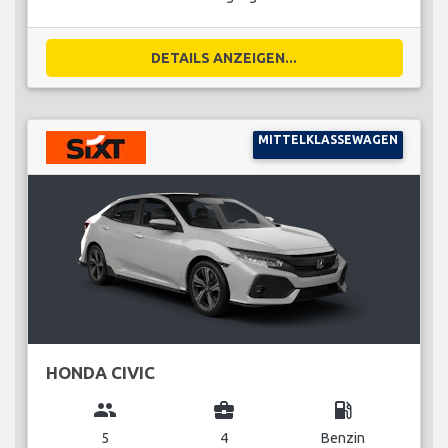
DETAILS ANZEIGEN...
MITTELKLASSEWAGEN
HONDA CIVIC
group
business_center
local_gas_station
5
4
Benzin