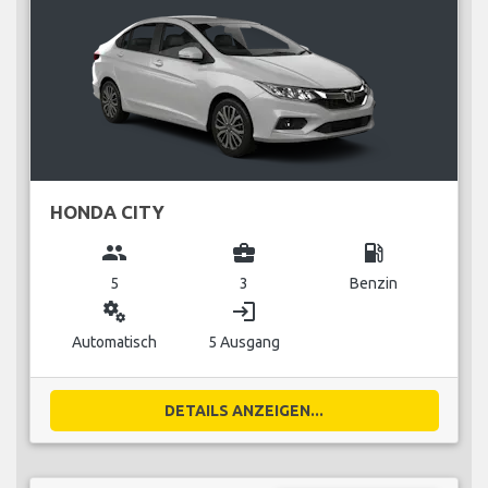
HONDA CITY
group
business_center
local_gas_station
5
3
Benzin
miscellaneous_services
login
Automatisch
5 Ausgang
DETAILS ANZEIGEN...