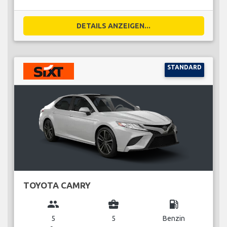
DETAILS ANZEIGEN...
STANDARD
TOYOTA CAMRY
group
business_center
local_gas_station
5
5
Benzin