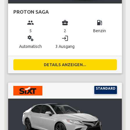
PROTON SAGA
group
business_center
local_gas_station
5
2
Benzin
miscellaneous_services
login
Automatisch
3 Ausgang
DETAILS ANZEIGEN...
STANDARD