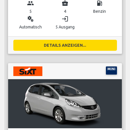
group
business_center
local_gas_station
5
4
Benzin
miscellaneous_services
login
Automatisch
5 Ausgang
DETAILS ANZEIGEN...
MINI