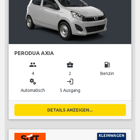
PERODUA AXIA
group
business_center
local_gas_station
4
2
Benzin
miscellaneous_services
login
Automatisch
5 Ausgang
DETAILS ANZEIGEN...
KLEINWAGEN