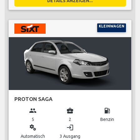
DETAILS ANZEIGEN...
KLEINWAGEN
PROTON SAGA
group
business_center
local_gas_station
5
2
Benzin
miscellaneous_services
login
Automatisch
3 Ausgang