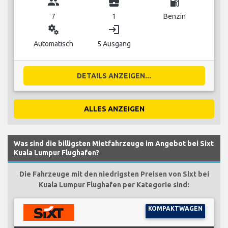
group
business_center
local_gas_station
7
1
Benzin
miscellaneous_services
login
Automatisch
5 Ausgang
DETAILS ANZEIGEN...
ALLES ANZEIGEN
Was sind die billigsten Mietfahrzeuge im Angebot bei Sixt
Kuala Lumpur Flughafen?
Die Fahrzeuge mit den niedrigsten Preisen von Sixt bei
Kuala Lumpur Flughafen per Kategorie sind:
KOMPAKTWAGEN