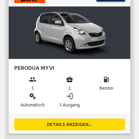
PERODUA MYVI
group
business_center
local_gas_station
5
2
Benzin
miscellaneous_services
login
Automatisch
5 Ausgang
DETAILS ANZEIGEN...