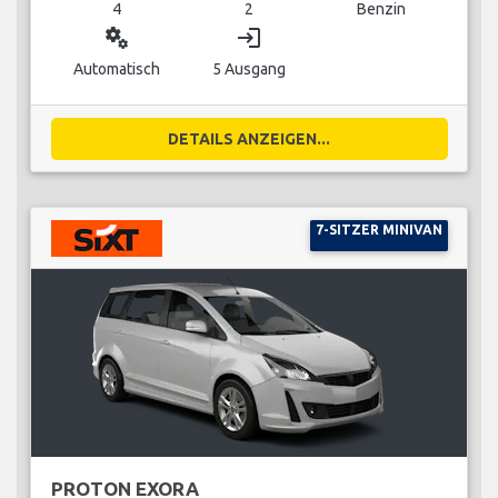
4
2
Benzin
miscellaneous_services
login
Automatisch
5 Ausgang
DETAILS ANZEIGEN...
7-SITZER MINIVAN
PROTON EXORA