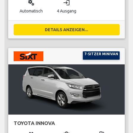
miscellaneous_services
login
Automatisch
4 Ausgang
DETAILS ANZEIGEN...
7-SITZER MINIVAN
TOYOTA INNOVA