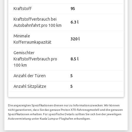
Kraftstoff
95
Kraftstoffverbrauch bei
6.3 l
Autobahnfahrt pro 100 km
Minimale
320 l
Kofferraumkapazität
Gemischter
Kraftstoffverbrauch pro
8.5 l
100 km
Anzahl der Türen
5
Anzahl Sitzplätze
5
Die angezeigten Spezifikationen dienen nur zu Informationszwecken. Wir können
nicht garantieren, dass Sie das genaue Proton X70-Fahrzeugmodell und die genauen
Spezifikationen erhalten. Für spezifische Details sollten Sie sich bei der jeweiligen
Autovermietung unter Kuala Lumpur Flughafen erkundigen.