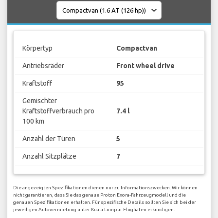
Körpertyp
Compactvan
Antriebsräder
Front wheel drive
Kraftstoff
95
Gemischter
Kraftstoffverbrauch pro
7.4 l
100 km
Anzahl der Türen
5
Anzahl Sitzplätze
7
Die angezeigten Spezifikationen dienen nur zu Informationszwecken. Wir können
nicht garantieren, dass Sie das genaue Proton Exora-Fahrzeugmodell und die
genauen Spezifikationen erhalten. Für spezifische Details sollten Sie sich bei der
jeweiligen Autovermietung unter Kuala Lumpur Flughafen erkundigen.