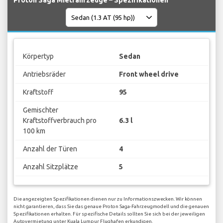
Proton Saga Mietfahrzeuge – Spezifikationen
Körpertyp
Sedan
Antriebsräder
Front wheel drive
Kraftstoff
95
Gemischter
Kraftstoffverbrauch pro
6.3 l
100 km
Anzahl der Türen
4
Anzahl Sitzplätze
5
Die angezeigten Spezifikationen dienen nur zu Informationszwecken. Wir können
nicht garantieren, dass Sie das genaue Proton Saga-Fahrzeugmodell und die genauen
Spezifikationen erhalten. Für spezifische Details sollten Sie sich bei der jeweiligen
Autovermietung unter Kuala Lumpur Flughafen erkundigen.