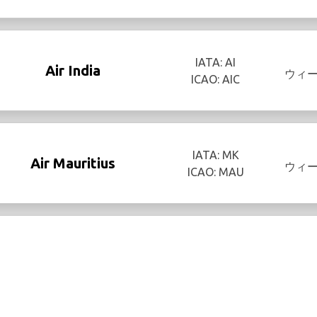
IATA: AI
Air India
ウィ
ICAO: AIC
IATA: MK
Air Mauritius
ウィ
ICAO: MAU