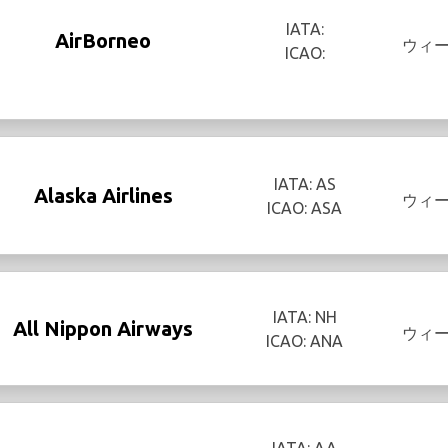
IATA:
AirBorneo
ウィ
ICAO:
IATA: AS
Alaska Airlines
ウィ
ICAO: ASA
IATA: NH
All Nippon Airways
ウィ
ICAO: ANA
IATA: AA