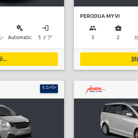
PERODUA MYVI
miscellaneous_services
login
group
business_center
ン
Automatic
5 ドア
5
2
..
詳
ミニバン