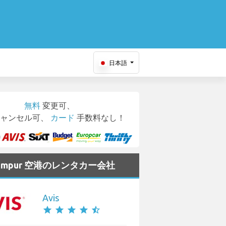
日本語
無料
変更可、
ャンセル可、
カード
手数料なし！
 Lumpur 空港のレンタカー会社
Avis
star
star
star
star
star_half