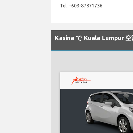
Tel: +603-87871736
Kasina で Kuala Lu