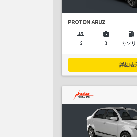
PROTON ARUZ
group
business_center
local_gas_station
6
3
ガソリ
詳細表示.