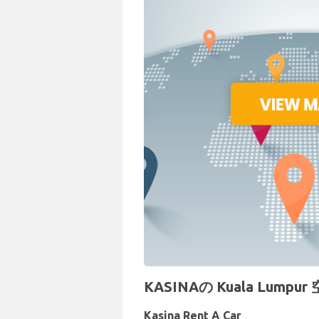
KASINAの Kuala Lum
Kasina Rent A Car