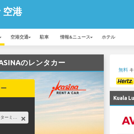
r 空港
空港交通
駐車
情報&ニュース
ホテル
のKASINAのレンタカー
無料
キ
カー
Kuala