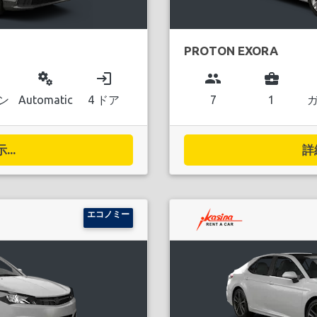
PROTON EXORA
miscellaneous_services
login
group
business_center
ン
Automatic
4 ドア
7
1
..
詳
エコノミー