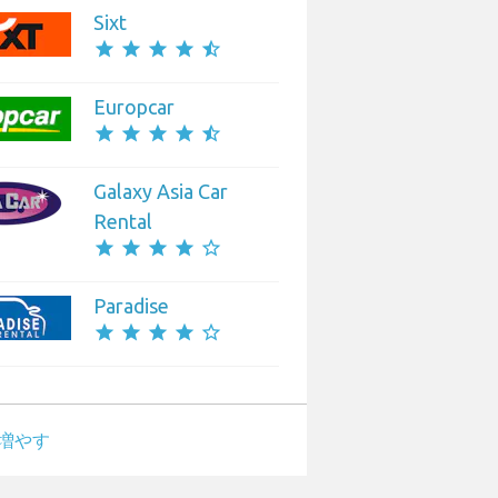
Sixt
star
star
star
star
star_half
Europcar
star
star
star
star
star_half
Galaxy Asia Car
Rental
star
star
star
star
star_border
Paradise
star
star
star
star
star_border
増やす