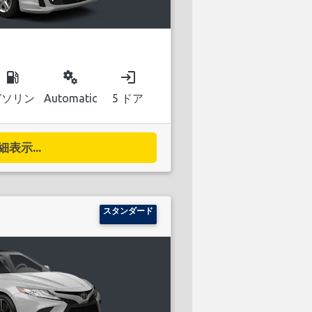
local_gas_station
miscellaneous_services
login
ガソリン
Automatic
5 ドア
細表示...
スタンダード