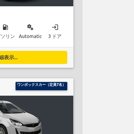
local_gas_station
miscellaneous_services
login
ガソリン
Automatic
3 ドア
細表示...
ワンボックスカー（定員7名）