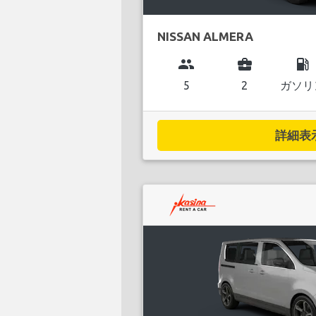
NISSAN ALMERA
group
business_center
local_gas_station
5
2
ガソリ
詳細表示.