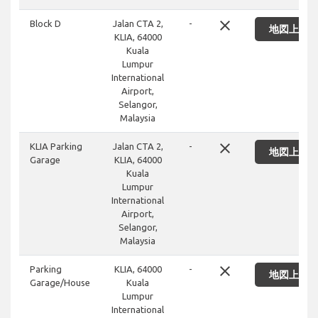
close
Block D
Jalan CTA 2,
-
地図上に
KLIA, 64000
Kuala
Lumpur
International
Airport,
Selangor,
Malaysia
close
KLIA Parking
Jalan CTA 2,
-
地図上に
Garage
KLIA, 64000
Kuala
Lumpur
International
Airport,
Selangor,
Malaysia
close
Parking
KLIA, 64000
-
地図上に
Garage/House
Kuala
Lumpur
International