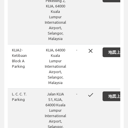
Pekeliling 2,
KLIA, 64000
Kuala
Lumpur
International
Airport,
Selangor,
Malaysia
close
KLIA2-
KLIA, 64000
-
地図上に
Ketibaan
Kuala
Block A
Lumpur
Parking
International
Airport,
Selangor,
Malaysia
done
L. C. C. T.
Jalan KLIA
-
地図上に
Parking
S1, KLIA,
64000 Kuala
Lumpur
International
Airport,
Selangor,