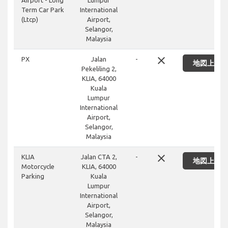
Airport - Long
Lumpur
Term Car Park
International
(Ltcp)
Airport,
Selangor,
Malaysia
close
PX
Jalan
-
地図上に
Pekeliling 2,
KLIA, 64000
Kuala
Lumpur
International
Airport,
Selangor,
Malaysia
close
KLIA
Jalan CTA 2,
-
地図上に
Motorcycle
KLIA, 64000
Parking
Kuala
Lumpur
International
Airport,
Selangor,
Malaysia