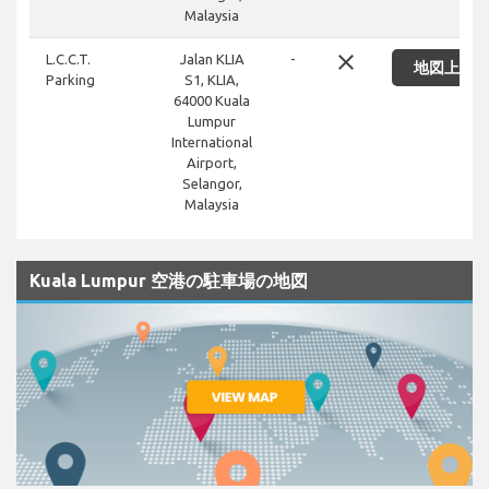
Malaysia
close
L.C.C.T.
Jalan KLIA
-
地図上に
Parking
S1, KLIA,
64000 Kuala
Lumpur
International
Airport,
Selangor,
Malaysia
Kuala Lumpur 空港の駐車場の地図