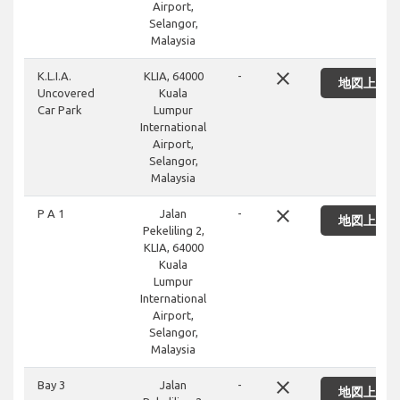
Airport,
Selangor,
Malaysia
close
K.L.I.A.
KLIA, 64000
-
地図上に
Uncovered
Kuala
Car Park
Lumpur
International
Airport,
Selangor,
Malaysia
close
P A 1
Jalan
-
地図上に
Pekeliling 2,
KLIA, 64000
Kuala
Lumpur
International
Airport,
Selangor,
Malaysia
close
Bay 3
Jalan
-
地図上に