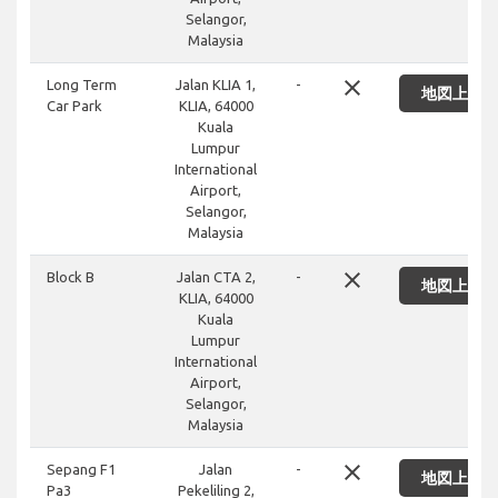
Selangor,
Malaysia
close
Long Term
Jalan KLIA 1,
-
地図上に
Car Park
KLIA, 64000
Kuala
Lumpur
International
Airport,
Selangor,
Malaysia
close
Block B
Jalan CTA 2,
-
地図上に
KLIA, 64000
Kuala
Lumpur
International
Airport,
Selangor,
Malaysia
close
Sepang F1
Jalan
-
地図上に
Pa3
Pekeliling 2,