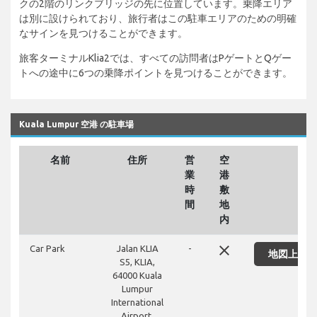
クの2階のリンクブリッジの先に位置しています。乗降エリア
は別に設けられており、旅行者はこの駐車エリアのための明確
なサインを見つけることができます。
旅客ターミナルKlia2では、すべての訪問者はPゲートとQゲー
トへの途中に6つの乗降ポイントを見つけることができます。
Kuala Lumpur 空港 の駐車場
名前
住所
営
空
業
港
時
敷
間
地
内
close
Car Park
Jalan KLIA
-
地図上に
S5, KLIA,
64000 Kuala
Lumpur
International
Airport,