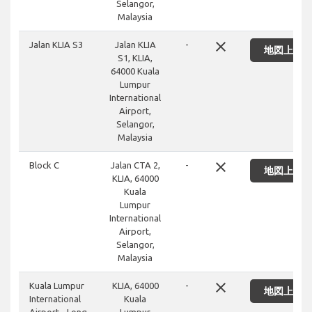
Selangor,
Malaysia
close
Jalan KLIA S3
Jalan KLIA
-
地図上に
S1, KLIA,
64000 Kuala
Lumpur
International
Airport,
Selangor,
Malaysia
close
Block C
Jalan CTA 2,
-
地図上に
KLIA, 64000
Kuala
Lumpur
International
Airport,
Selangor,
Malaysia
close
Kuala Lumpur
KLIA, 64000
-
地図上に
International
Kuala