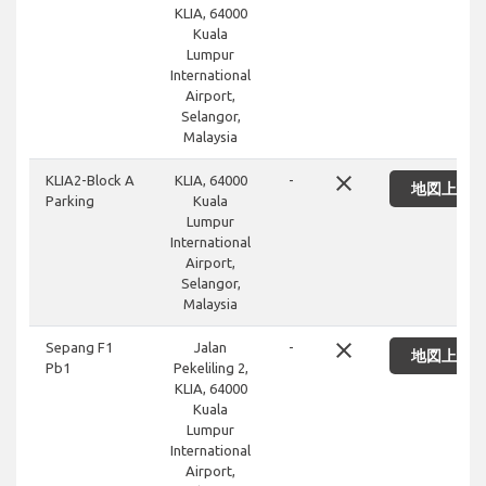
KLIA, 64000
Kuala
Lumpur
International
Airport,
Selangor,
Malaysia
close
KLIA2-Block A
KLIA, 64000
-
地図上に
Parking
Kuala
Lumpur
International
Airport,
Selangor,
Malaysia
close
Sepang F1
Jalan
-
地図上に
Pb1
Pekeliling 2,
KLIA, 64000
Kuala
Lumpur
International
Airport,