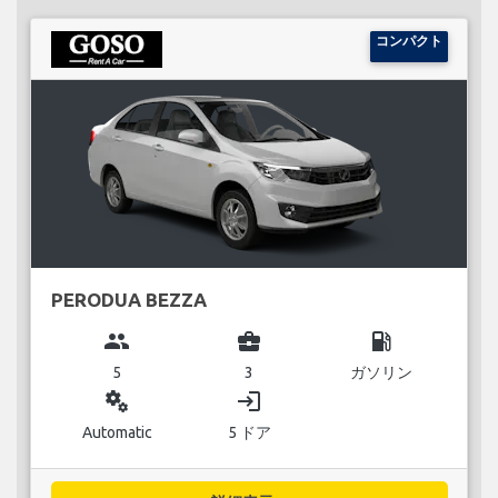
コンパクト
PERODUA BEZZA
group
business_center
local_gas_station
5
3
ガソリン
miscellaneous_services
login
Automatic
5 ドア