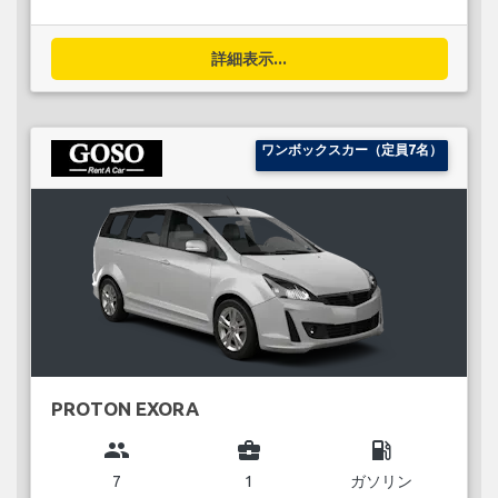
詳細表示...
ワンボックスカー（定員7名）
PROTON EXORA
group
business_center
local_gas_station
7
1
ガソリン