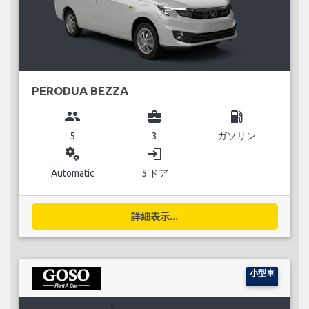
PERODUA BEZZA
group
business_center
local_gas_station
5
3
ガソリン
miscellaneous_services
login
Automatic
5 ドア
詳細表示...
小型車