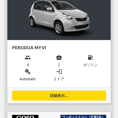
PERODUA MYVI
group
business_center
local_gas_station
4
2
ガソリン
miscellaneous_services
login
Automatic
5 ドア
詳細表示...
ワンボックスカー（定員7名）