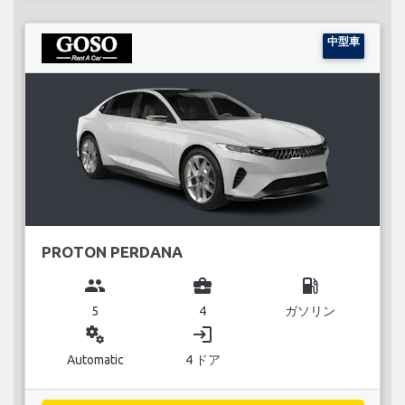
中型車
PROTON PERDANA
group
business_center
local_gas_station
5
4
ガソリン
miscellaneous_services
login
Automatic
4 ドア