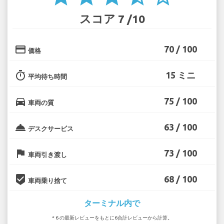
スコア 7 /10
credit_card
70 / 100
価格
timer
15 ミニ
平均待ち時間
directions_car
75 / 100
車両の質
room_service
63 / 100
デスクサービス
flag
73 / 100
車両引き渡し
beenhere
68 / 100
車両乗り捨て
ターミナル内で
* 6 の最新レビューをもとに6合計レビューから計算。