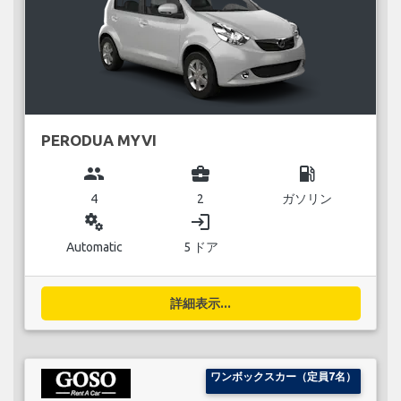
PERODUA MYVI
group
business_center
local_gas_station
4
2
ガソリン
miscellaneous_services
login
Automatic
5 ドア
詳細表示...
ワンボックスカー（定員7名）