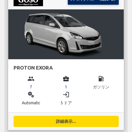
PROTON EXORA
group
business_center
local_gas_station
7
1
ガソリン
miscellaneous_services
login
Automatic
5 ドア
詳細表示...