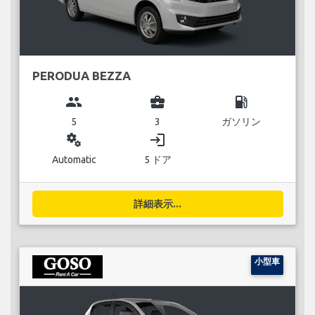
PERODUA BEZZA
group
business_center
local_gas_station
5
3
ガソリン
miscellaneous_services
login
Automatic
5 ドア
詳細表示...
小型車