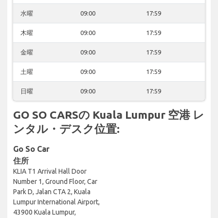
水曜
09:00
17:59
木曜
09:00
17:59
金曜
09:00
17:59
土曜
09:00
17:59
日曜
09:00
17:59
GO SO CARSの Kuala Lumpur 空港 レ
ンタル・デスク位置:
Go So Car
住所
KLIA T1 Arrival Hall Door
Number 1, Ground Floor, Car
Park D, Jalan CTA 2, Kuala
Lumpur International Airport,
43900 Kuala Lumpur,