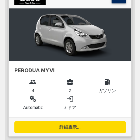
PERODUA MYVI
group
business_center
local_gas_station
4
2
ガソリン
miscellaneous_services
login
Automatic
5 ドア
詳細表示...