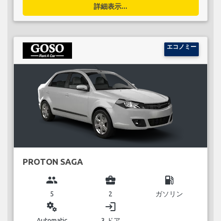
詳細表示...
エコノミー
PROTON SAGA
group
business_center
local_gas_station
5
2
ガソリン
miscellaneous_services
login
Automatic
3 ドア