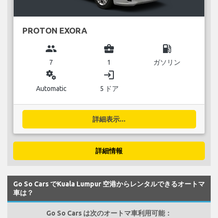
PROTON EXORA
group
business_center
local_gas_station
7
1
ガソリン
miscellaneous_services
login
Automatic
5 ドア
詳細表示...
詳細情報
Go So Cars でKuala Lumpur 空港からレンタルできるオートマ
車は？
Go So Cars は次のオートマ車利用可能：