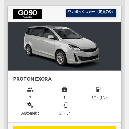
ワンボックスカー（定員7名）
PROTON EXORA
group
business_center
local_gas_station
7
1
ガソリン
miscellaneous_services
login
Automatic
5 ドア