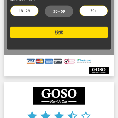
18 - 29
70+
30 - 69
検索
star
star
star
star_half
star_border