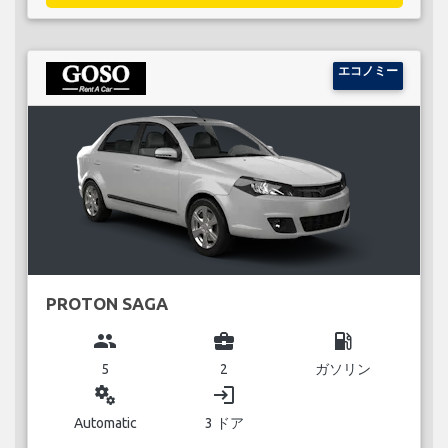
エコノミー
PROTON SAGA
group
business_center
local_gas_station
5
2
ガソリン
miscellaneous_services
login
Automatic
3 ドア