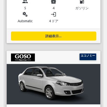
group
business_center
local_gas_station
5
4
ガソリン
miscellaneous_services
login
Automatic
4 ドア
詳細表示...
エコノミー