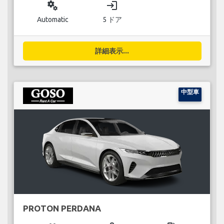
miscellaneous_services
login
Automatic
5 ドア
詳細表示...
中型車
PROTON PERDANA