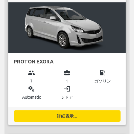
PROTON EXORA
group
business_center
local_gas_station
7
1
ガソリン
miscellaneous_services
login
Automatic
5 ドア
詳細表示...