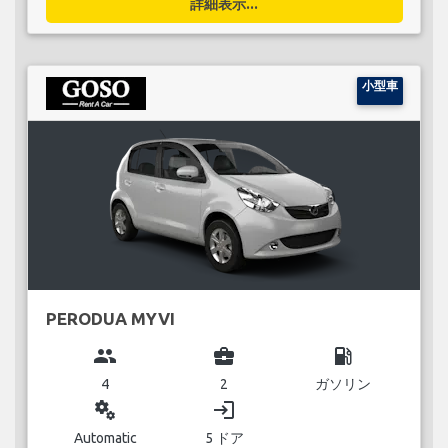
詳細表示...
小型車
PERODUA MYVI
group
business_center
local_gas_station
4
2
ガソリン
miscellaneous_services
login
Automatic
5 ドア