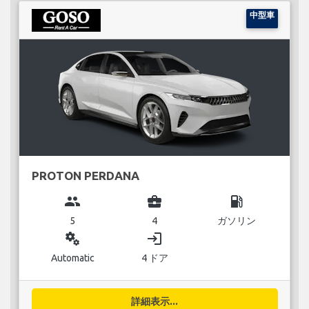
中型車
PROTON PERDANA
group
business_center
local_gas_station
5
4
ガソリン
miscellaneous_services
login
Automatic
4 ドア
詳細表示...