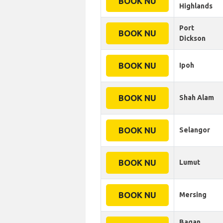
BOOK NU
Highlands
Port
BOOK NU
Dickson
BOOK NU
Ipoh
BOOK NU
Shah Alam
BOOK NU
Selangor
BOOK NU
Lumut
BOOK NU
Mersing
Bagan