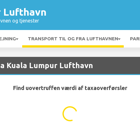
 Lufthavn
vnen og tjenester
EJNING
TRANSPORT TIL OG FRA LUFTHAVNEN
PAR
fra Kuala Lumpur Lufthavn
Find uovertruffen værdi af taxaoverførsler
...