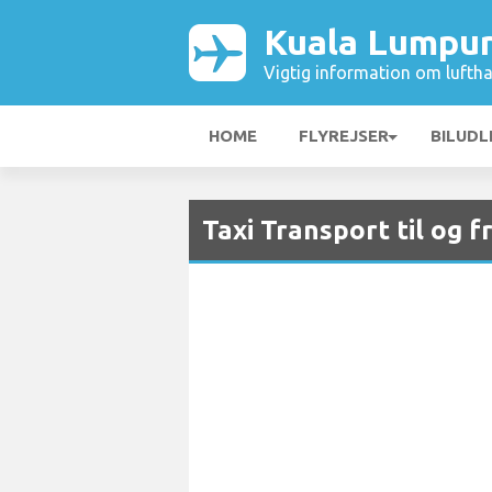
Kuala Lumpur
Vigtig information om luftha
HOME
FLYREJSER
BILUDL
Taxi Transport til og 