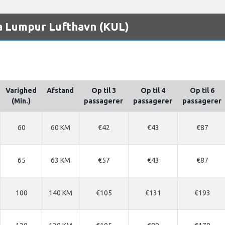
ala Lumpur Lufthavn (KUL)
Varighed
Afstand
Op til 3
Op til 4
Op til 6
(Min.)
passagerer
passagerer
passagerer
60
60 KM
€42
€43
€87
65
63 KM
€57
€43
€87
100
140 KM
€105
€131
€193