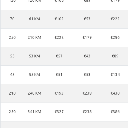
120
120 KM
€105
€89
€179
70
61 KM
€102
€53
€222
250
210 KM
€222
€179
€296
55
53 KM
€57
€43
€89
45
55 KM
€51
€53
€134
210
240 KM
€193
€238
€430
250
341 KM
€327
€238
€386