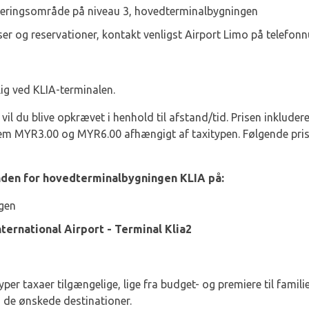
veringsområde på niveau 3, hovedterminalbygningen
er og reservationer, kontakt venligst Airport Limo på telefo
ig ved KLIA-terminalen.
il du blive opkrævet i henhold til afstand/tid. Prisen inkluder
llem MYR3.00 og MYR6.00 afhængigt af taxitypen. Følgende pris 
nden for hovedterminalbygningen KLIA på:
gen
ternational Airport - Terminal Klia2
per taxaer tilgængelige, lige fra budget- og premiere til famili
a de ønskede destinationer.