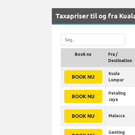
Taxapriser til og fra Ku
Book nu
Fra /
Destination
Kuala
BOOK NU
Lumpur
Petaling
BOOK NU
Jaya
BOOK NU
Malacca
Genting