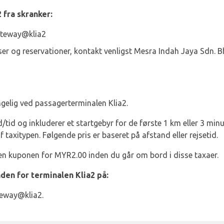
 fra skranker:
gateway@klia2
ser og reservationer, kontakt venligst Mesra Indah Jaya Sdn.
gelig ved passagerterminalen Klia2.
d/tid og inkluderer et startgebyr for de første 1 km eller 3 min
axitypen. Følgende pris er baseret på afstand eller rejsetid.
en kuponen for MYR2.00 inden du går om bord i disse taxaer.
den for terminalen Klia2 på:
teway@klia2.