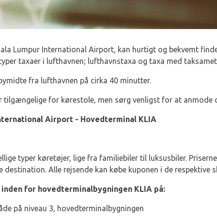
ala Lumpur International Airport, kan hurtigt og bekvemt finde 
o typer taxaer i lufthavnen; lufthavnstaxa og taxa med taksamet
midte fra lufthavnen på cirka 40 minutter.
er tilgængelige for kørestole, men sørg venligst for at anmode
nternational Airport - Hovedterminal KLIA
ige typer køretøjer, lige fra familiebiler til luksusbiler. Pris
e destination. Alle rejsende kan købe kuponen i de respektive s
 inden for hovedterminalbygningen KLIA på:
de på niveau 3, hovedterminalbygningen