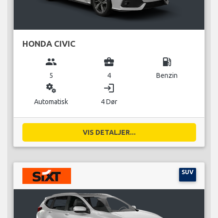
HONDA CIVIC
group
business_center
local_gas_station
5
4
Benzin
miscellaneous_services
login
Automatisk
4 Dør
VIS DETALJER...
SUV