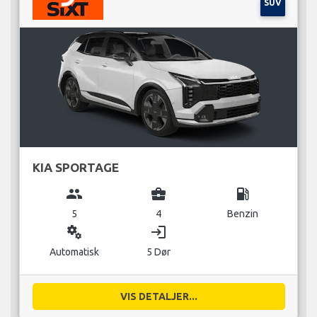
SUV
KIA SPORTAGE
group
business_center
local_gas_station
5
4
Benzin
miscellaneous_services
login
Automatisk
5 Dør
VIS DETALJER...