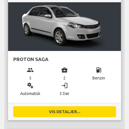
PROTON SAGA
group
business_center
local_gas_station
5
2
Benzin
miscellaneous_services
login
Automatisk
3 Dør
VIS DETALJER...