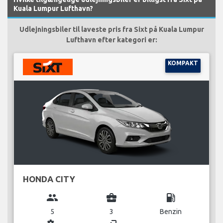
Kuala Lumpur Lufthavn?
Udlejningsbiler til laveste pris fra Sixt på Kuala Lumpur
Lufthavn efter kategori er:
KOMPAKT
HONDA CITY
group
business_center
local_gas_station
5
3
Benzin