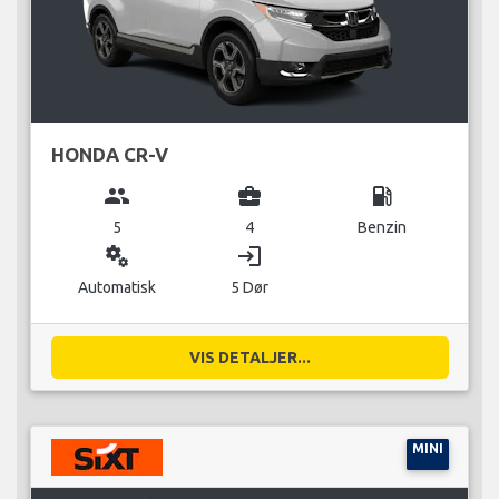
HONDA CR-V
group
business_center
local_gas_station
5
4
Benzin
miscellaneous_services
login
Automatisk
5 Dør
VIS DETALJER...
MINI