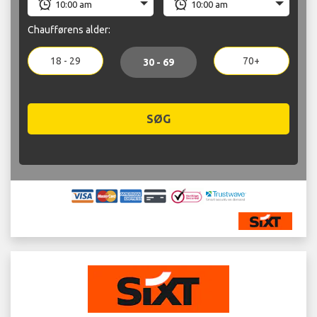
Chaufførens alder:
18 - 29
70+
30 - 69
SØG