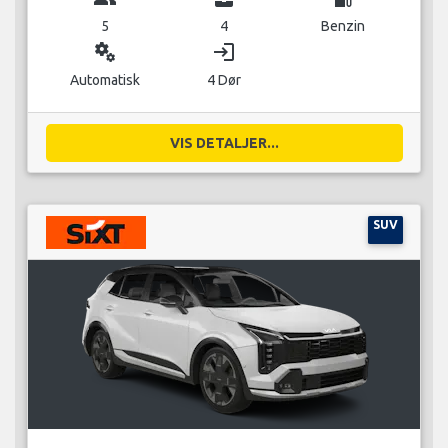
5
4
Benzin
miscellaneous_services
login
Automatisk
4 Dør
VIS DETALJER...
SUV