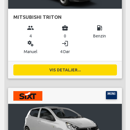
MITSUBISHI TRITON
group
business_center
local_gas_station
4
0
Benzin
miscellaneous_services
login
Manuel
4 Dør
VIS DETALJER...
MINI