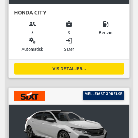
HONDA CITY
group
business_center
local_gas_station
5
3
Benzin
miscellaneous_services
login
Automatisk
5 Dør
VIS DETALJER...
MELLEMSTØRRELSE