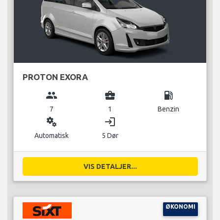
PROTON EXORA
group
business_center
local_gas_station
7
1
Benzin
miscellaneous_services
login
Automatisk
5 Dør
VIS DETALJER...
ØKONOMI