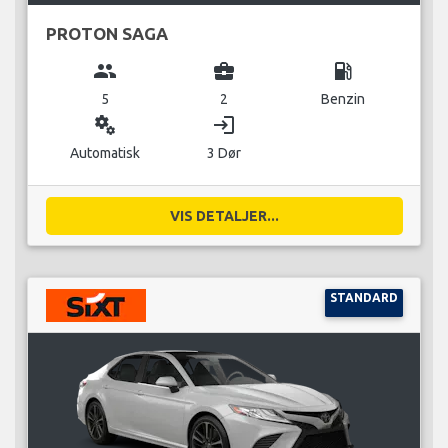
PROTON SAGA
group
business_center
local_gas_station
5
2
Benzin
miscellaneous_services
login
Automatisk
3 Dør
VIS DETALJER...
STANDARD