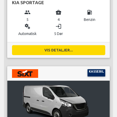
KIA SPORTAGE
group
business_center
local_gas_station
5
4
Benzin
miscellaneous_services
login
Automatisk
5 Dør
VIS DETALJER...
KASSEBIL