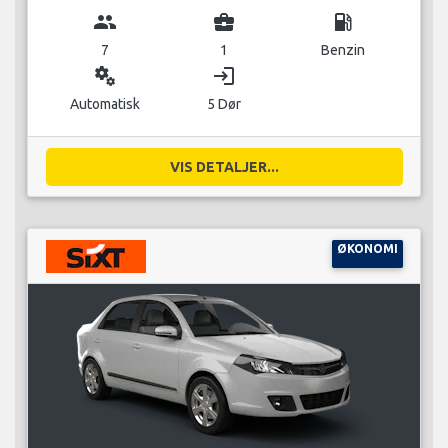
group
business_center
local_gas_station
7
1
Benzin
miscellaneous_services
login
Automatisk
5 Dør
VIS DETALJER...
ØKONOMI