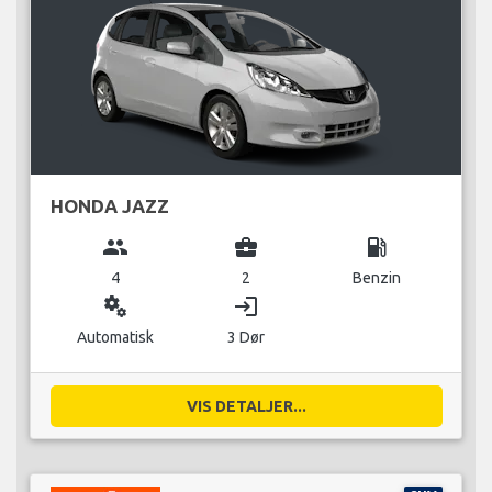
HONDA JAZZ
group
business_center
local_gas_station
4
2
Benzin
miscellaneous_services
login
Automatisk
3 Dør
VIS DETALJER...