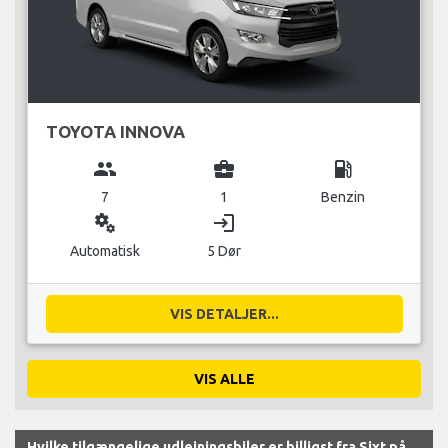
TOYOTA INNOVA
group
business_center
local_gas_station
7
1
Benzin
miscellaneous_services
login
Automatisk
5 Dør
VIS DETALJER...
VIS ALLE
Hvilke tilgængelige udlejningsbiler er billigst fra Sixt på