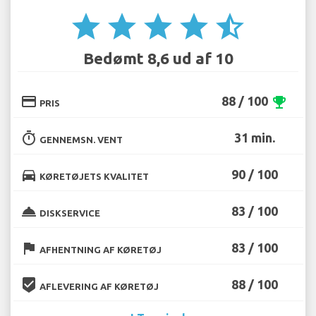
star
star
star
star
star_half
Bedømt 8,6 ud af 10
credit_card
88 / 100
emoji_events
PRIS
timer
31 min.
GENNEMSN. VENT
directions_car
90 / 100
KØRETØJETS KVALITET
room_service
83 / 100
DISKSERVICE
flag
83 / 100
AFHENTNING AF KØRETØJ
beenhere
88 / 100
AFLEVERING AF KØRETØJ