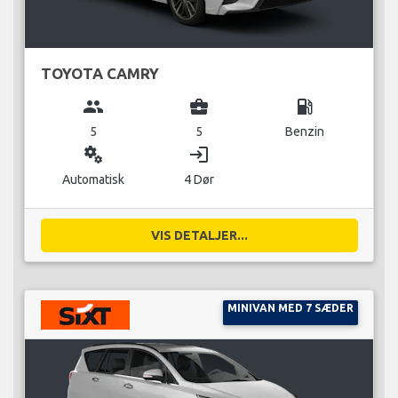
TOYOTA CAMRY
group
business_center
local_gas_station
5
5
Benzin
miscellaneous_services
login
Automatisk
4 Dør
VIS DETALJER...
MINIVAN MED 7 SÆDER