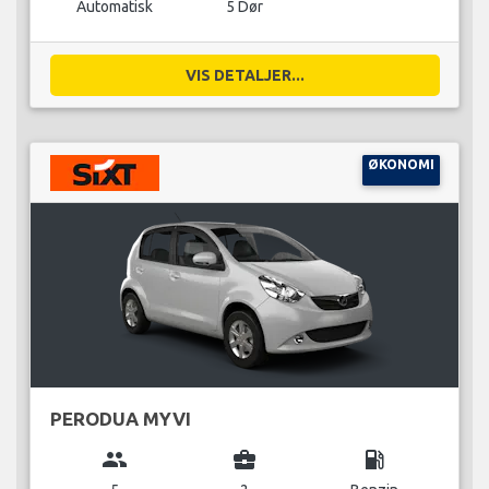
Automatisk
5 Dør
VIS DETALJER...
ØKONOMI
PERODUA MYVI
group
business_center
local_gas_station