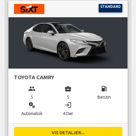
STANDARD
TOYOTA CAMRY
group
business_center
local_gas_station
5
5
Benzin
miscellaneous_services
login
Automatisk
4 Dør
VIS DETALJER...