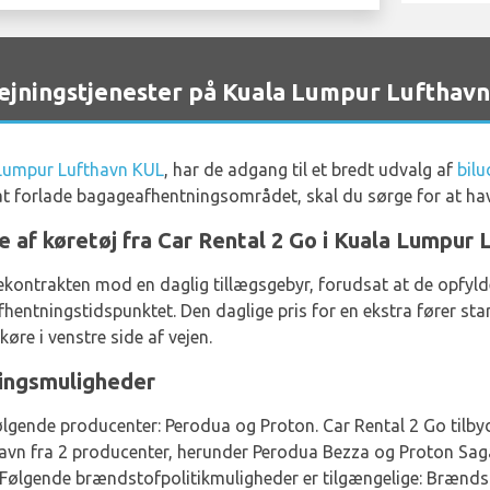
jningstjenester på Kuala Lumpur Lufthavn
Lumpur Lufthavn KUL
, har de adgang til et bredt udvalg af
bilu
 at forlade bagageafhentningsområdet, skal du sørge for at ha
e af køretøj fra Car Rental 2 Go i Kuala Lumpur 
 lejekontrakten mod en daglig tillægsgebyr, forudsat at de opf
fhentningstidspunktet. Den daglige pris for en ekstra fører st
øre i venstre side af vejen.
jningsmuligheder
følgende producenter: Perodua og Proton. Car Rental 2 Go tilbyd
havn fra 2 producenter, herunder Perodua Bezza og Proton Saga
Følgende brændstofpolitikmuligheder er tilgængelige: Brændsto