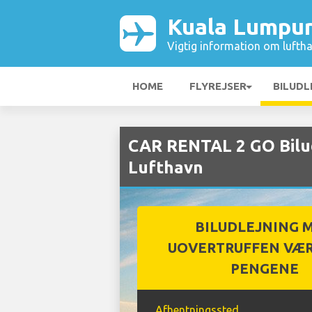
Kuala Lumpur
Vigtig information om luftha
HOME
FLYREJSER
BILUDL
CAR RENTAL 2 GO Bilu
Lufthavn
BILUDLEJNING 
UOVERTRUFFEN VÆR
PENGENE
Afhentningssted