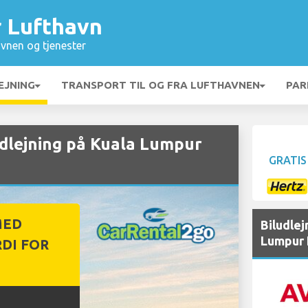
 Lufthavn
vnen og tjenester
EJNING
TRANSPORT TIL OG FRA LUFTHAVNEN
PAR
dlejning på Kuala Lumpur
GRATIS
MED
Biludlej
Lumpur 
DI FOR