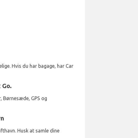
elige. Hvis du har bagage, har Car
2 Go.
jer, Børnesæde, GPS og
vn
Lufthavn. Husk at samle dine