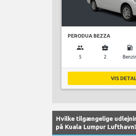
PERODUA BEZZA
group
business_center
local_gas_station
5
2
Benzi
VIS DETAL
Hvilke tilgængelige udlejnin
på Kuala Lumpur Lufthavn