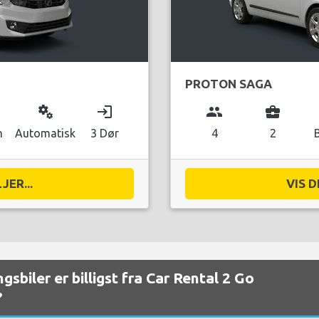
PROTON SAGA
miscellaneous_services
login
group
business_center
n
Automatisk
3 Dør
4
2
JER...
VIS D
gsbiler er billigst fra Car Rental 2 Go
?