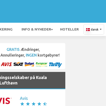
KERING
INFO & NYHEDER
HOTELLER
dansk
GRATIS
Ændringer,
Annulleringer,
INGEN
kortgebyrer!
ningsselskaber på Kuala
Lufthavn
Avis
star
star
star
star
star_half