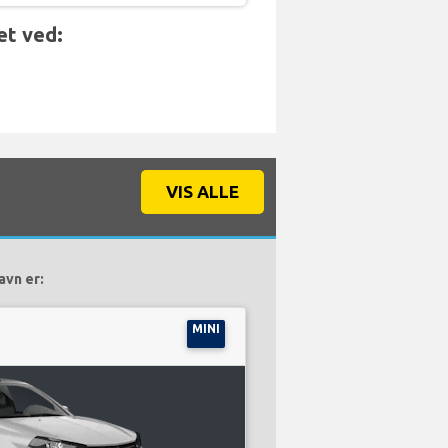
et ved:
VIS ALLE
avn er:
MINI