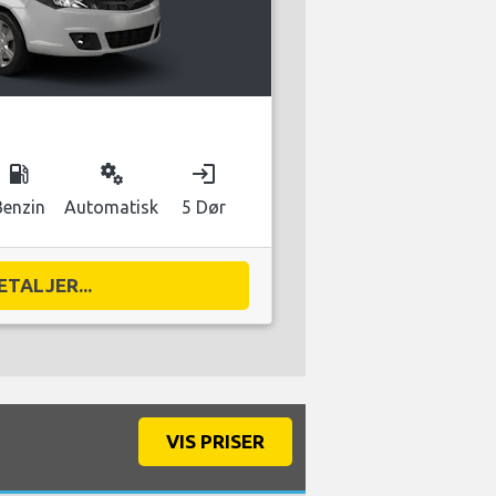
local_gas_station
miscellaneous_services
login
Benzin
Automatisk
5 Dør
ETALJER...
VIS PRISER