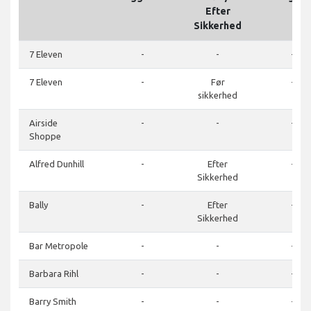
Efter
Sikkerhed
7 Eleven
-
-
-
7 Eleven
-
Før
-
sikkerhed
Airside
-
-
-
Shoppe
Alfred Dunhill
-
Efter
-
Sikkerhed
Bally
-
Efter
-
Sikkerhed
Bar Metropole
-
-
-
Barbara Rihl
-
-
-
Barry Smith
-
-
-