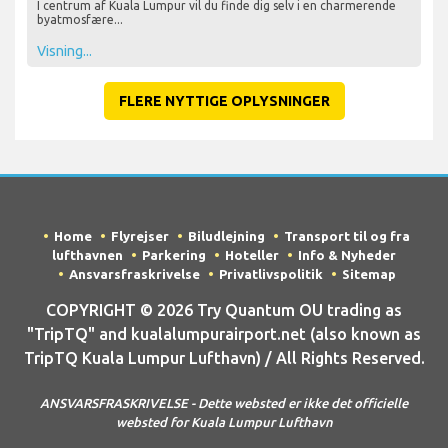
I centrum af Kuala Lumpur vil du finde dig selv i en charmerende
byatmosfære...
Visning...
FLERE NYTTIGE OPLYSNINGER
Home
Flyrejser
Biludlejning
Transport til og fra
lufthavnen
Parkering
Hoteller
Info & Nyheder
Ansvarsfraskrivelse
Privatlivspolitik
Sitemap
COPYRIGHT © 2026 Try Quantum OU trading as
"TripTQ" and kualalumpurairport.net (also known as
TripTQ Kuala Lumpur Lufthavn) / All Rights Reserved.
ANSVARSFRASKRIVELSE - Dette websted er ikke det officielle
websted for Kuala Lumpur Lufthavn