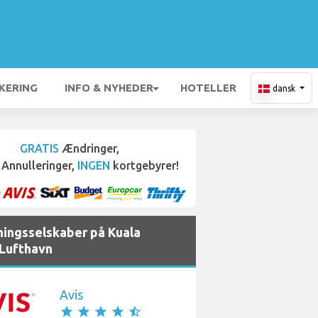
KERING
INFO & NYHEDER
HOTELLER
dansk
GRATIS
Ændringer,
Annulleringer,
INGEN
kortgebyrer!
ningsselskaber på Kuala
Lufthavn
Avis
star
star
star
star
star_half