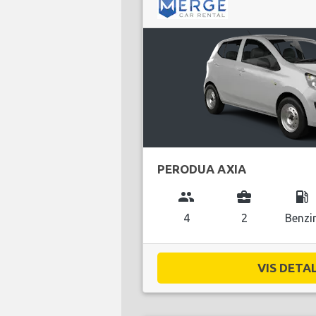
PERODUA AXIA
group
business_center
local_gas_station
4
2
Benzi
VIS DETAL