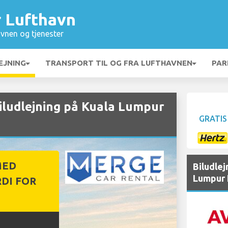
 Lufthavn
vnen og tjenester
EJNING
TRANSPORT TIL OG FRA LUFTHAVNEN
PAR
udlejning på Kuala Lumpur
GRATIS
MED
Biludlej
Lumpur 
DI FOR