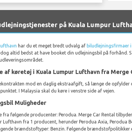
lejningstjenester på Kuala Lumpur Lufth
Lufthavn
har du et meget bredt udvalg af
biludlejningsfirmaer
r dog altid bedst at have booket din udlejningsbil på forhånd. S
eudleveringsområdet.
je af køretøj i Kuala Lumpur Lufthavn fra Merge 
l lejekontrakten mod en daglig ekstraafgift, så længe de opfyl
punktet. I Malaysia skal du køre i venstre side af vejen.
gsbil Muligheder
e fra følgende producenter: Perodua. Merge Car Rental tilbyder 
ur Lufthavn fra 1 producent, herunder Perodua Axia, Perodua 
ølgende brændstoftyper: Benzin. Følgende brændstofpolitikker 