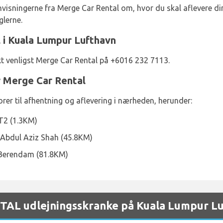
nvisningerne fra Merge Car Rental om, hvor du skal aflevere di
glerne.
 i Kuala Lumpur Lufthavn
kt venligst Merge Car Rental på +6016 232 7113.
 Merge Car Rental
rer til afhentning og aflevering i nærheden, herunder:
T2 (1.3KM)
 Abdul Aziz Shah (45.8KM)
 Berendam (81.8KM)
AL udlejningsskranke på Kuala Lumpur Lu