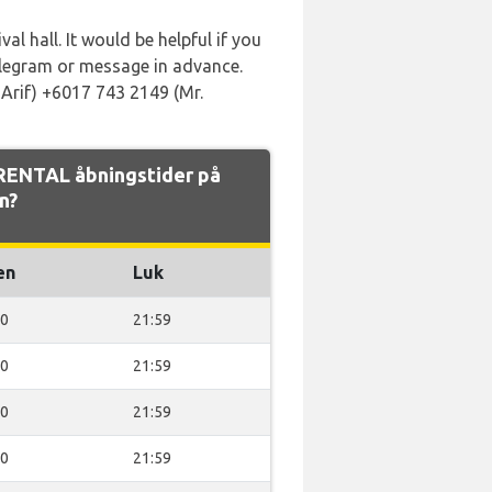
l hall. It would be helpful if you
elegram or message in advance.
 Arif) +6017 743 2149 (Mr.
ENTAL åbningstider på
n?
en
Luk
00
21:59
00
21:59
00
21:59
00
21:59