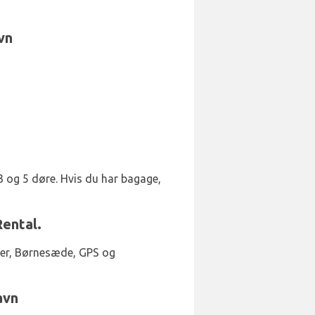
vn
 3 og 5 døre. Hvis du har bagage,
Rental.
øjer, Børnesæde, GPS og
avn