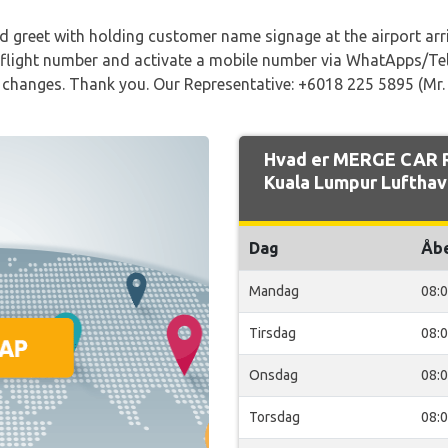
d greet with holding customer name signage at the airport arriva
s flight number and activate a mobile number via WhatApps/T
ny changes. Thank you. Our Representative: +6018 225 5895 (Mr.
Hvad er MERGE CAR R
Kuala Lumpur Lufthav
Dag
Åb
Mandag
08:
Tirsdag
08:
Onsdag
08:
Torsdag
08: