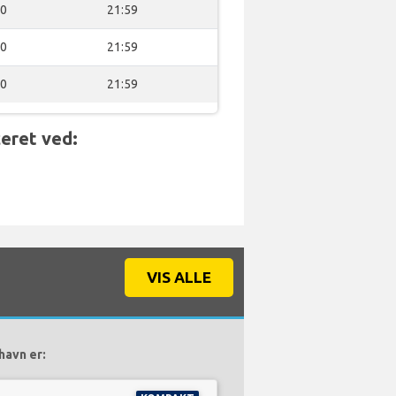
00
21:59
00
21:59
00
21:59
eret ved:
VIS ALLE
havn er: