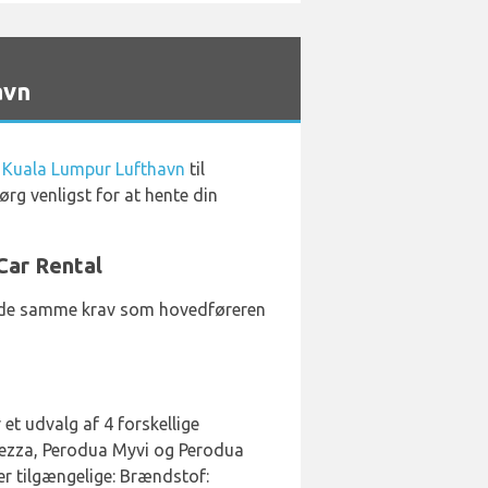
avn
 i Kuala Lumpur Lufthavn
til
ørg venligst for at hente din
Car Rental
der de samme krav som hovedføreren
et udvalg af 4 forskellige
Bezza, Perodua Myvi og Perodua
er tilgængelige: Brændstof: