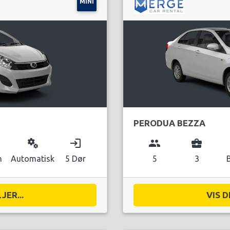
MINI
PERODUA BEZZA
miscellaneous_services
login
group
business_center
n
Automatisk
5 Dør
5
3
JER...
VIS D