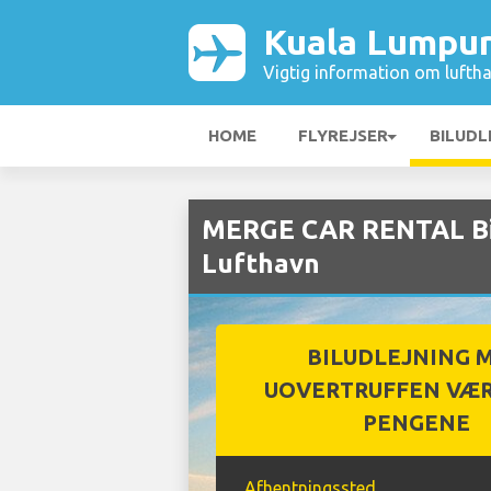
Kuala Lumpur
Vigtig information om luftha
HOME
FLYREJSER
BILUDL
MERGE CAR RENTAL Bil
Lufthavn
BILUDLEJNING 
UOVERTRUFFEN VÆR
PENGENE
Afhentningssted