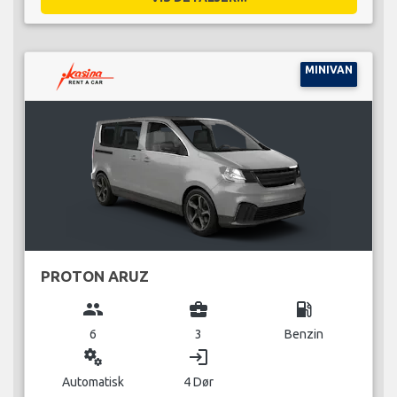
MINIVAN
PROTON ARUZ
group
business_center
local_gas_station
6
3
Benzin
miscellaneous_services
login
Automatisk
4 Dør