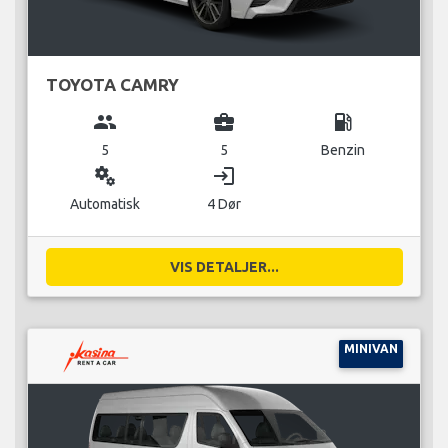
TOYOTA CAMRY
group
business_center
local_gas_station
5
5
Benzin
miscellaneous_services
login
Automatisk
4 Dør
VIS DETALJER...
MINIVAN