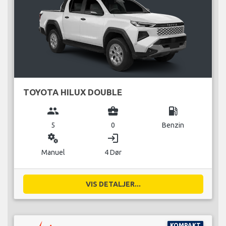
TOYOTA HILUX DOUBLE
group
business_center
local_gas_station
5
0
Benzin
miscellaneous_services
login
Manuel
4 Dør
VIS DETALJER...
KOMPAKT