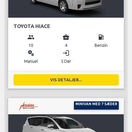
TOYOTA HIACE
group
business_center
local_gas_station
10
4
Benzin
miscellaneous_services
login
Manuel
5 Dør
VIS DETALJER...
MINIVAN MED 7 SÆDER