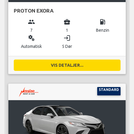
PROTON EXORA
group
business_center
local_gas_station
7
1
Benzin
miscellaneous_services
login
Automatisk
5 Dør
VIS DETALJER...
STANDARD