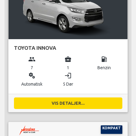
TOYOTA INNOVA
group
business_center
local_gas_station
7
1
Benzin
miscellaneous_services
login
Automatisk
5 Dør
VIS DETALJER...
KOMPAKT