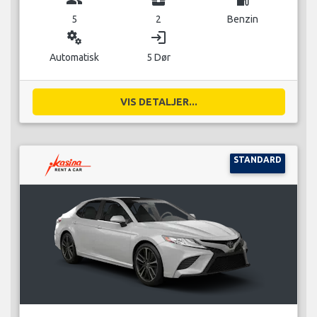
5
2
Benzin
miscellaneous_services
login
Automatisk
5 Dør
VIS DETALJER...
STANDARD