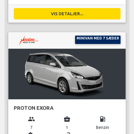
VIS DETALJER...
MINIVAN MED 7 SÆDER
PROTON EXORA
group
business_center
local_gas_station
7
1
Benzin