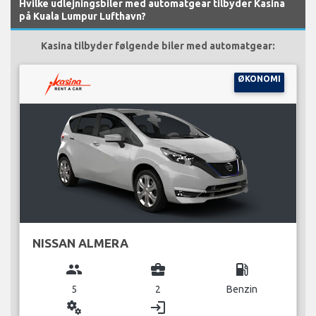
Hvilke udlejningsbiler med automatgear tilbyder Kasina
på Kuala Lumpur Lufthavn?
Kasina tilbyder følgende biler med automatgear:
ØKONOMI
NISSAN ALMERA
group
business_center
local_gas_station
5
2
Benzin
miscellaneous_services
login