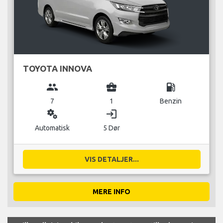
TOYOTA INNOVA
group
business_center
local_gas_station
7
1
Benzin
miscellaneous_services
login
Automatisk
5 Dør
VIS DETALJER...
MERE INFO