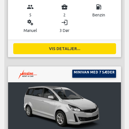
group
business_center
local_gas_station
5
2
Benzin
miscellaneous_services
login
Manuel
3 Dør
VIS DETALJER...
MINIVAN MED 7 SÆDER