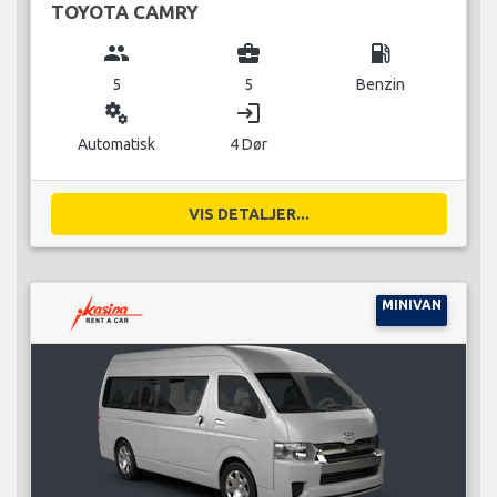
TOYOTA CAMRY
group
business_center
local_gas_station
5
5
Benzin
miscellaneous_services
login
Automatisk
4 Dør
VIS DETALJER...
MINIVAN