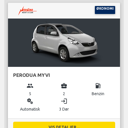
ØKONOMI
PERODUA MYVI
group
business_center
local_gas_station
5
2
Benzin
miscellaneous_services
login
Automatisk
3 Dør
VIS DETALJER...