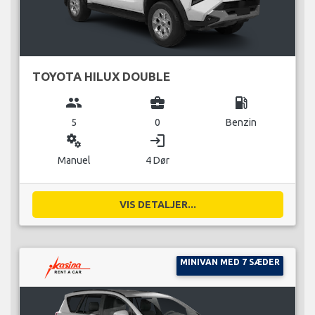
TOYOTA HILUX DOUBLE
group
business_center
local_gas_station
5
0
Benzin
miscellaneous_services
login
Manuel
4 Dør
VIS DETALJER...
MINIVAN MED 7 SÆDER