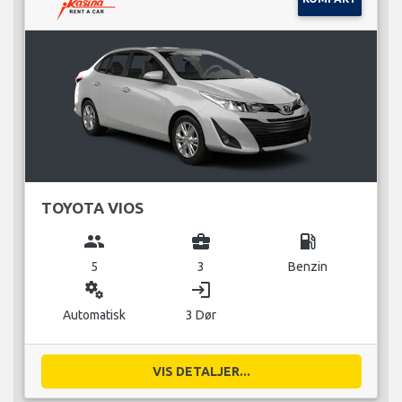
TOYOTA VIOS
group
business_center
local_gas_station
5
3
Benzin
miscellaneous_services
login
Automatisk
3 Dør
VIS DETALJER...