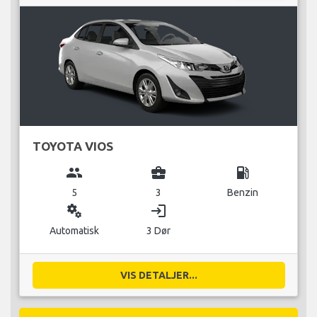
TOYOTA VIOS
group
business_center
local_gas_station
5
3
Benzin
miscellaneous_services
login
Automatisk
3 Dør
VIS DETALJER...