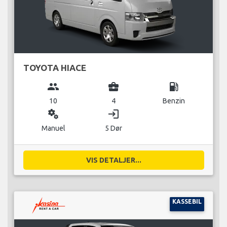
TOYOTA HIACE
group
business_center
local_gas_station
10
4
Benzin
miscellaneous_services
login
Manuel
5 Dør
VIS DETALJER...
KASSEBIL