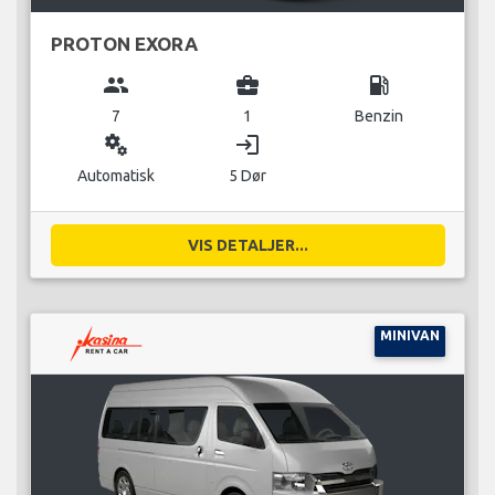
PROTON EXORA
group
business_center
local_gas_station
7
1
Benzin
miscellaneous_services
login
Automatisk
5 Dør
VIS DETALJER...
MINIVAN