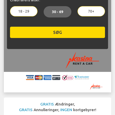
18 - 29
70+
30 - 69
SØG
GRATIS
Ændringer,
GRATIS
Annulleringer,
INGEN
kortgebyrer!