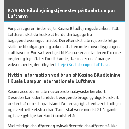
`
KASINA Biludlejningstjenester på Kuala Lumpur
Lufthavn
Før passagerer finder vej til Kasina Biludlejningsskranken i KUL
Lufthavn, skal du huske at hente din bagage fra
bagageudleveringsområdet. Derefter skal alle rejsende følge
skiltene til udgangen og ankomsthallen inde i hovedbygningen
i lufthavnen. Fortsæt venligst til Kasina servicetælleren for dine
nøgler og lejeaftaler for dit køretøj. Kasina er en af mange
virksomheder, der tilbyder
billeje i Kuala Lumpur Lufthavn
.
Nyttig information ved brug af Kasina Biludlejning
i Kuala Lumpur Internationale Lufthavn
Kasina accepterer alle nuværende malaysiske kørekort.
Desuden kan udenlandske besøgende bruge gyldige kørekort
udstedt af deres bopælsland. Det er vigtigt, at enhver biludlejer
og eventuelle ekstra chauffører skal være mindst 21 år gamle
og have gyldige kørekort i mindst et år.
Midlertidige chauffører og nykvalificerede chauffører må ikke