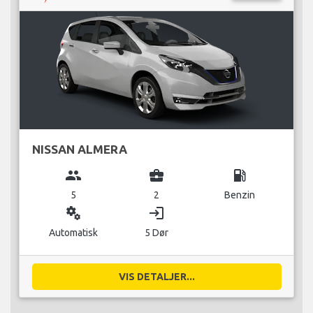
NISSAN ALMERA
group
business_center
local_gas_station
5
2
Benzin
miscellaneous_services
login
Automatisk
5 Dør
VIS DETALJER...