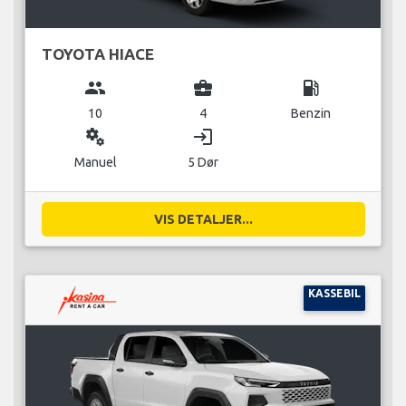
TOYOTA HIACE
group
business_center
local_gas_station
10
4
Benzin
miscellaneous_services
login
Manuel
5 Dør
VIS DETALJER...
KASSEBIL