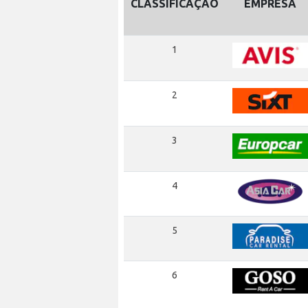
CLASSIFICAÇÃO
EMPRESA
1
2
3
4
5
6