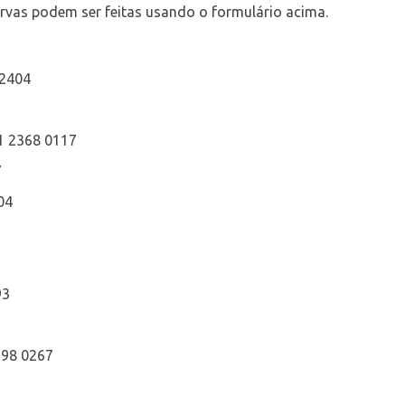
ervas podem ser feitas usando o formulário acima.
 2404
 1 2368 0117
7
04
93
298 0267