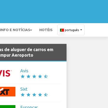
INFO E NOTÍCIAS
HOTÉIS
português
s de aluguer de carros em
umpur Aeroporto
Avis
star
star
star
star
star_half
Sixt
star
star
star
star
star_half
Europcar