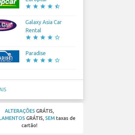
star
star
star
star
star_half
Galaxy Asia Car
Rental
star
star
star
star
star_border
Paradise
star
star
star
star
star_border
AIS
ALTERAÇÕES
GRÁTIS,
LAMENTOS
GRÁTIS,
SEM
taxas de
cartão!