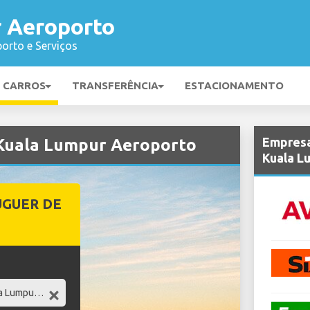
 Aeroporto
orto e Serviços
E CARROS
TRANSFERÊNCIA
ESTACIONAMENTO
Empresa
 Kuala Lumpur Aeroporto
Kuala L
UGUER DE