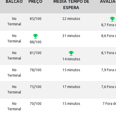
BALCÃO
PREÇO
MÉDIA TEMPO DE
AVALI
ESPERA
emoji_events
No
85/100
22 minutos
Terminal
8,7 Fora 
emoji_events
No
31 minutos
8,6 Fora 
Terminal
88/100
emoji_events
No
81/100
8,1 Fora 
Terminal
14 minutos
No
78/100
15 minutos
7,9 Fora 
Terminal
No
75/100
17 minutos
7,6 Fora 
Terminal
No
70/100
15 minutos
7 Fora d
Terminal