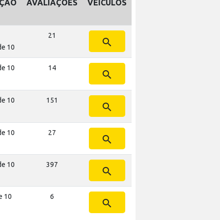
AÇÃO
AVALIAÇÕES
VEÍCULOS
21
search
de 10
de 10
14
search
de 10
151
search
de 10
27
search
de 10
397
search
e 10
6
search