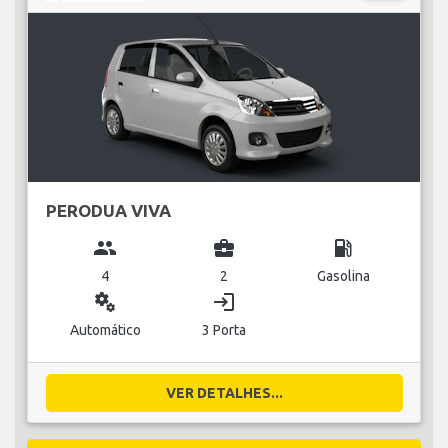
PERODUA VIVA
group
business_center
local_gas_station
4
2
Gasolina
miscellaneous_services
login
Automático
3 Porta
VER DETALHES...