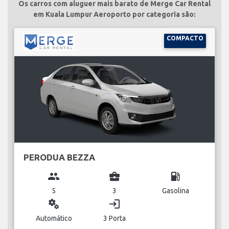
Os carros com aluguer mais barato de Merge Car Rental
em Kuala Lumpur Aeroporto por categoria são:
COMPACTO
PERODUA BEZZA
group
business_center
local_gas_station
5
3
Gasolina
miscellaneous_services
login
Automático
3 Porta