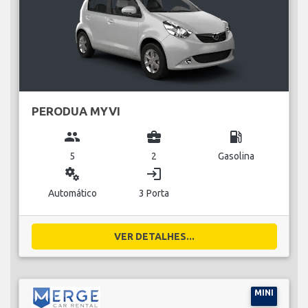
PERODUA MYVI
group
business_center
local_gas_station
5
2
Gasolina
miscellaneous_services
login
Automático
3 Porta
VER DETALHES...
MINI