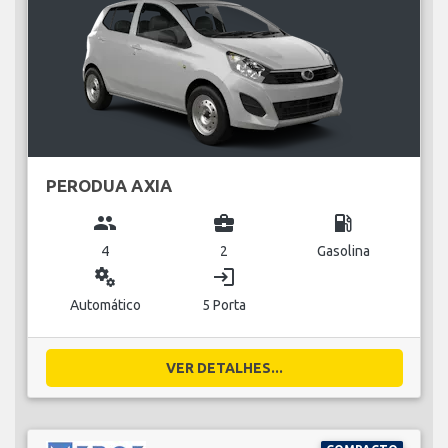
PERODUA AXIA
group
business_center
local_gas_station
4
2
Gasolina
miscellaneous_services
login
Automático
5 Porta
VER DETALHES...