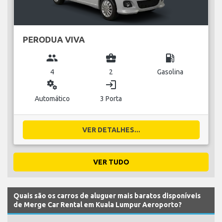
PERODUA VIVA
group
business_center
local_gas_station
4
2
Gasolina
miscellaneous_services
login
Automático
3 Porta
VER DETALHES...
VER TUDO
Quais são os carros de aluguer mais baratos disponíveis
de Merge Car Rental em Kuala Lumpur Aeroporto?