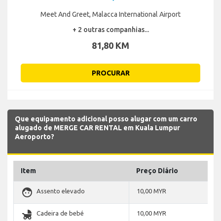
Meet And Greet, Malacca International Airport
+ 2 outras companhias...
81,80 KM
PROCURAR
Que equipamento adicional posso alugar com um carro
alugado de MERGE CAR RENTAL em Kuala Lumpur
Aeroporto?
Item
Preço Diário
face
Assento elevado
10,00 MYR
child_friendly
Cadeira de bebé
10,00 MYR