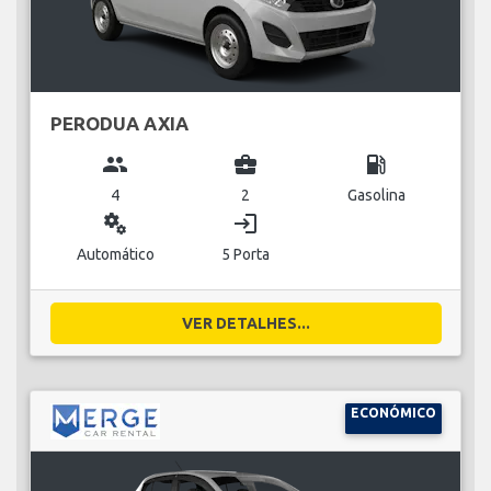
PERODUA AXIA
group
business_center
local_gas_station
4
2
Gasolina
miscellaneous_services
login
Automático
5 Porta
VER DETALHES...
ECONÓMICO