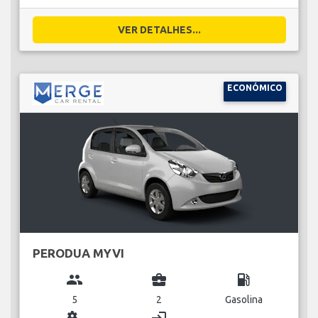
VER DETALHES...
ECONÓMICO
PERODUA MYVI
group
business_center
local_gas_station
5
2
Gasolina