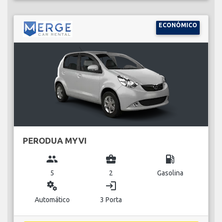
ECONÓMICO
PERODUA MYVI
group
business_center
local_gas_station
5
2
Gasolina
miscellaneous_services
login
Automático
3 Porta