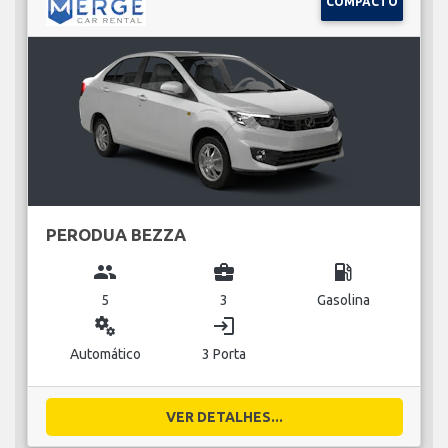
COMPACTO
PERODUA BEZZA
group
business_center
local_gas_station
5
3
Gasolina
miscellaneous_services
login
Automático
3 Porta
VER DETALHES...