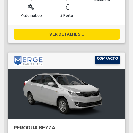
miscellaneous_services
login
Automático
5 Porta
VER DETALHES...
COMPACTO
PERODUA BEZZA