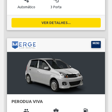
miscellaneous_services
login
Automático
3 Porta
VER DETALHES...
MINI
PERODUA VIVA
group
business_center
local_gas_station