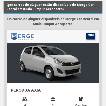
Que carros de aluguer estão disponíveis de Merge Car
Rental em Kuala Lumpur Aeroporto?
Os carros de aluguer disponíveis de Merge Car Rental em
Kuala Lumpur Aeroporto:
MINI
PERODUA AXIA
group
business_center
local_gas_station
4
2
Gasolina