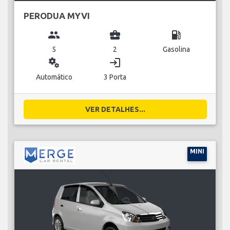
PERODUA MYVI
group
business_center
local_gas_station
5
2
Gasolina
miscellaneous_services
login
Automático
3 Porta
VER DETALHES...
MINI