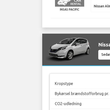
Nissan Al
INSAS PACIFIC
Niss
Kropstype
Bykørsel brændstofforbrug pr.
CO2-udledning