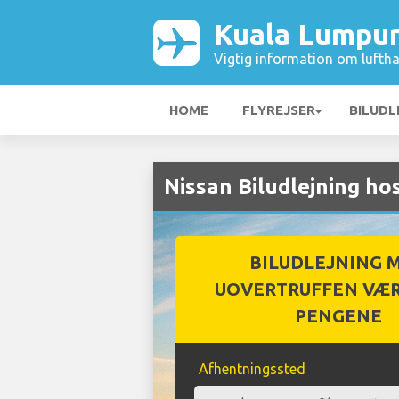
Kuala Lumpur
Vigtig information om luftha
HOME
FLYREJSER
BILUDL
Nissan Biludlejning h
BILUDLEJNING 
UOVERTRUFFEN VÆR
PENGENE
Afhentningssted