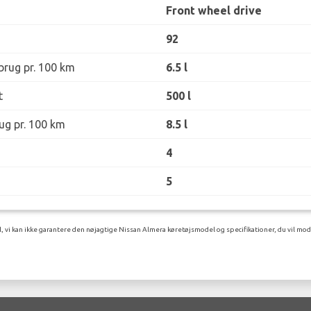
Front wheel drive
92
rug pr. 100 km
6.5 l
t
500 l
ug pr. 100 km
8.5 l
4
5
l, vi kan ikke garantere den nøjagtige Nissan Almera køretøjsmodel og specifikationer, du vil mod