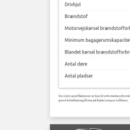
Drivhjul
Brændstof
Motorvejskørsel brændstofforb
Minimum bagagerumskapacite
Blandet kørsel brændstofforbr
Antal døre
Antal pladser
De viste specifikationer er kun til informationsformå
givne biludlejningsfirma på Kuala Lumpur Lufthavn.