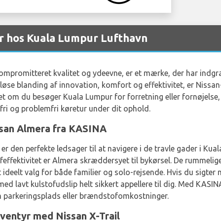
er hos Kuala Lumpur Lufthavn
promitteret kvalitet og ydeevne, er et mærke, der har indgra
løse blanding af innovation, komfort og effektivitet, er Nissa
t om du besøger Kuala Lumpur for forretning eller fornøjelse, 
ri og problemfri køretur under dit ophold.
san Almera fra KASINA
, er den perfekte ledsager til at navigere i de travle gader i K
fektivitet er Almera skræddersyet til bykørsel. De rummelige
 ideelt valg for både familier og solo-rejsende. Hvis du sigter 
ed lavt kulstofudslip helt sikkert appellere til dig. Med KAS
m parkeringsplads eller brændstofomkostninger.
ventyr med Nissan X-Trail