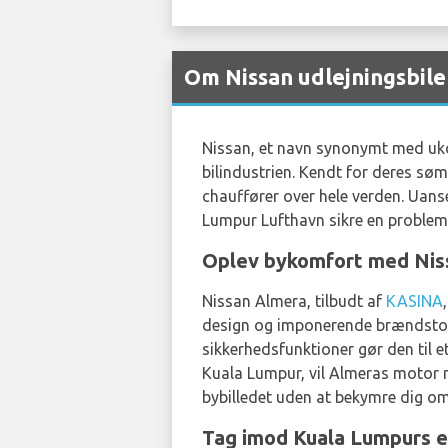
Om Nissan udlejningsbil
Nissan, et navn synonymt med ukom
bilindustrien. Kendt for deres søm
chauffører over hele verden. Uanse
Lumpur Lufthavn sikre en problemf
Oplev bykomfort med Nis
Nissan Almera, tilbudt af
KASINA
design og imponerende brændstofef
sikkerhedsfunktioner gør den til et
Kuala Lumpur, vil Almeras motor m
bybilledet uden at bekymre dig o
Tag imod Kuala Lumpurs e