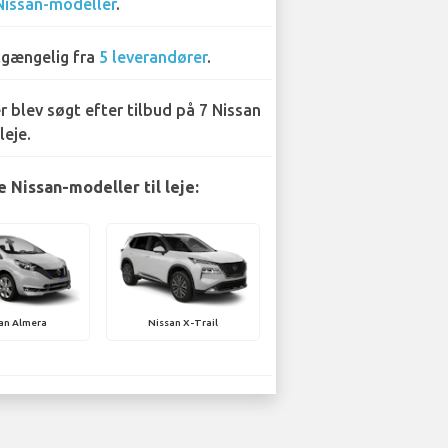
Nissan-modeller
.
lgængelig fra
5 leverandører
.
r blev søgt efter tilbud på 7 Nissan
leje.
 Nissan-modeller til leje:
an Almera
Nissan X-Trail