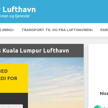
 Lufthavn
vnen og tjenester
EJNING
TRANSPORT TIL OG FRA LUFTHAVNEN
PAR
os Kuala Lumpur Lufthavn
MED
DI FOR
Nis