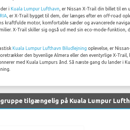
nder i
Kuala Lumpur Lufthavn
, er Nissan X-Trail din billet til e
RIA
, er X-Trail bygget til dem, der længes efter en off-road o
ns kraftfulde motor, komfortable sæder og avancerede navigat
milier. X-Trail skiller sig også ud med sin eco-mode-funktion, 
tastisk
Kuala Lumpur Lufthavn Biludlejning
oplevelse, er Nissan
etrækker den byvenlige Almera eller den eventyrlige X-Trail, l
sonnerer med Kuala Lumpurs ånd. Så næste gang du lander i Ku
ning.
r gruppe tilgængelig på Kuala Lumpur Luft