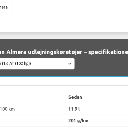
mera
an Almera udlejningskøretøjer – specifikatione
Sedan
 100 km
11.9 l
201 g/km